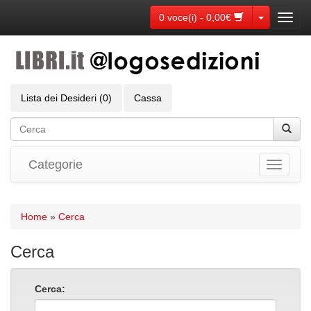
Toggle Dr
0 voce(i) - 0,00€
Toggl
navig
Lista dei Desideri (0)
Cassa
Categorie
Toggle
navigati
Home
»
Cerca
Cerca
Cerca: