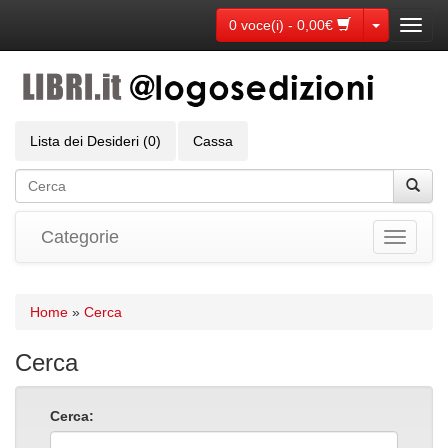
Toggle Dr
0 voce(i) - 0,00€
Toggl
navig
Lista dei Desideri (0)
Cassa
Categorie
Toggle
navigati
Home
»
Cerca
Cerca
Cerca: