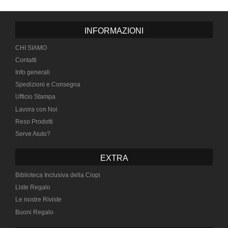
INFORMAZIONI
CHI SIAMO
Contatti
Info generali
Spedizioni e Consegna
Ufficio Stampa
Lavora con Noi
Reso Prodotti
Serve Aiuto?
EXTRA
Biblioteca Inclusiva della Ciopi
Liste Regalo
Le nostre Riviste
Buoni Regalo