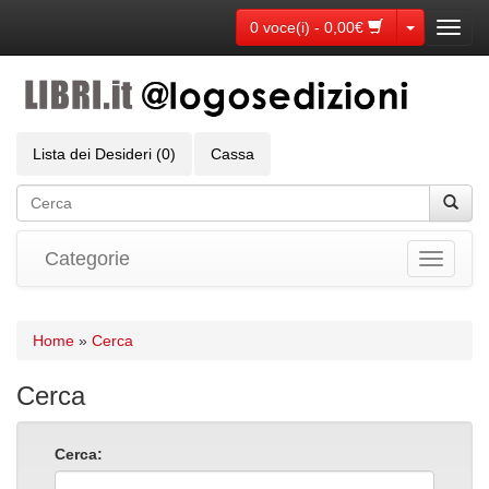
Toggle Dr
0 voce(i) - 0,00€
Toggl
navig
Lista dei Desideri (0)
Cassa
Categorie
Toggle
navigati
Home
»
Cerca
Cerca
Cerca: