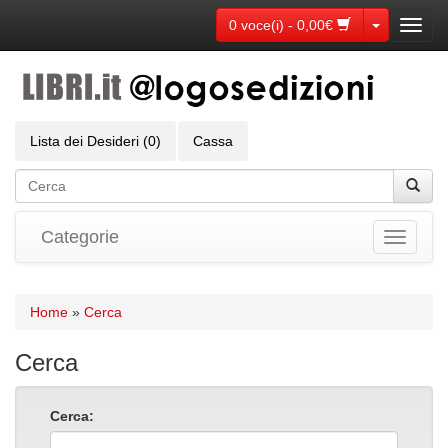
Toggle Dr
0 voce(i) - 0,00€
Toggl
navig
Lista dei Desideri (0)
Cassa
Categorie
Toggle
navigati
Home
»
Cerca
Cerca
Cerca: