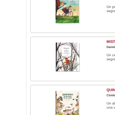
Un po
segre
MIS
Daniel
Un ce
segre
QUI
Clotil
Un al
una v