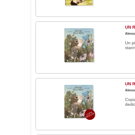
UN 
Aless
Un pi
stann
UN R
Aless
Copia
dedic