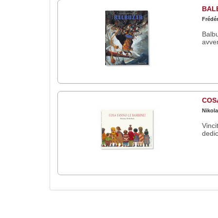
BAL
Frédér
Balbu
avver
COS
Nikol
Vinci
dedic