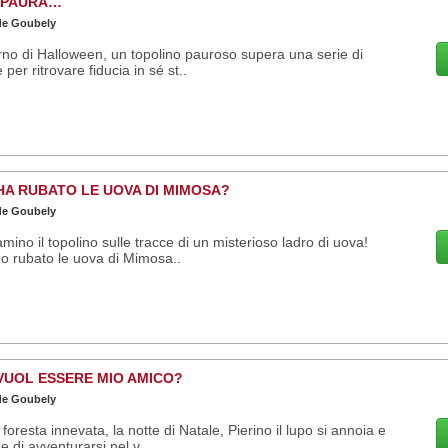
 PAURA…
de Goubely
orno di Halloween, un topolino pauroso supera una serie di
 per ritrovare fiducia in sé st..
HA RUBATO LE UOVA DI MIMOSA?
de Goubely
mino il topolino sulle tracce di un misterioso ladro di uova!
 rubato le uova di Mimosa..
VUOL ESSERE MIO AMICO?
de Goubely
 foresta innevata, la notte di Natale, Pierino il lupo si annoia e
e di avventurarsi nel v..