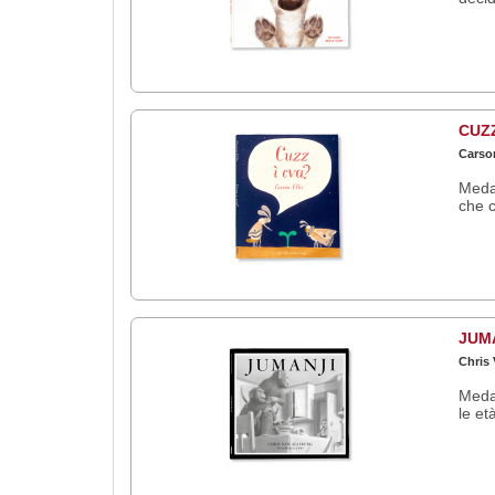
CUZZ
Carson
Medag
che c
JUM
Chris 
Medag
le et