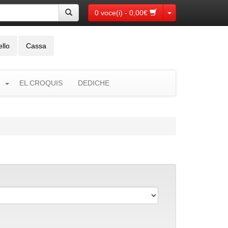
Toggle Dropdown
0 voce(i) - 0,00€
ello
Cassa
EL CROQUIS
DEDICHE