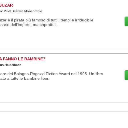
BUZAR
ic Pillot, Gérard Moncomble
zar è il pirata più famoso di tutti i tempi e irriducibile
sario dell’Impero, ma soprattut..
A FANNO LE BAMBINE?
aus Heidelbach
tore del Bologna Ragazzi Fiction Award nel 1995. Un libro
ato a tutte le bambine liber..