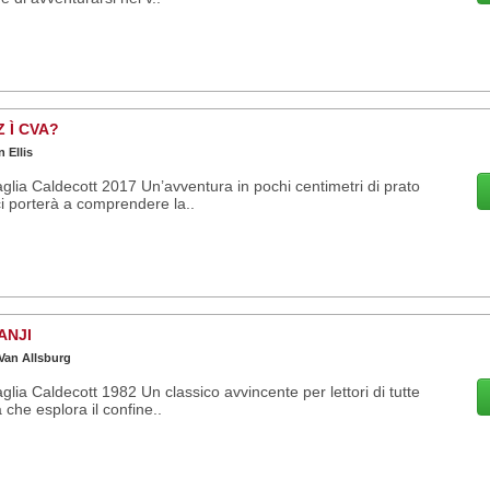
 Ì CVA?
 Ellis
lia Caldecott 2017 Un’avventura in pochi centimetri di prato
i porterà a comprendere la..
ANJI
Van Allsburg
lia Caldecott 1982 Un classico avvincente per lettori di tutte
à che esplora il confine..