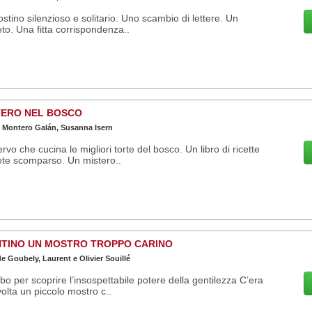
stino silenzioso e solitario. Uno scambio di lettere. Un
to. Una fitta corrispondenza..
TERO NEL BOSCO
 Montero Galán, Susanna Isern
rvo che cucina le migliori torte del bosco. Un libro di ricette
te scomparso. Un mistero..
NTINO UN MOSTRO TROPPO CARINO
de Goubely, Laurent e Olivier Souillé
bo per scoprire l’insospettabile potere della gentilezza C’era
olta un piccolo mostro c..