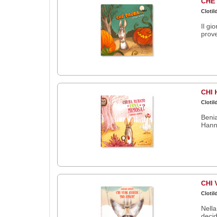
CHE
Clotil
Il gi
prove
CHI 
Clotil
Benia
Hanno
CHI 
Clotil
Nella
decid