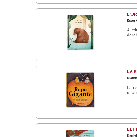
L'OR
Ester G
A vol
dareb
LA 
Niamh 
La ri
enorm
LET
Daniel