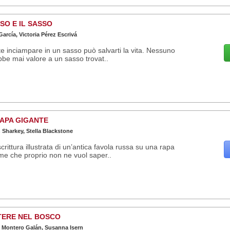
SO E IL SASSO
arcía, Victoria Pérez Escrivá
te inciampare in un sasso può salvarti la vita. Nessuno
be mai valore a un sasso trovat..
RAPA GIGANTE
Sharkey, Stella Blackstone
scrittura illustrata di un’antica favola russa su una rapa
e che proprio non ne vuol saper..
TERE NEL BOSCO
 Montero Galán, Susanna Isern