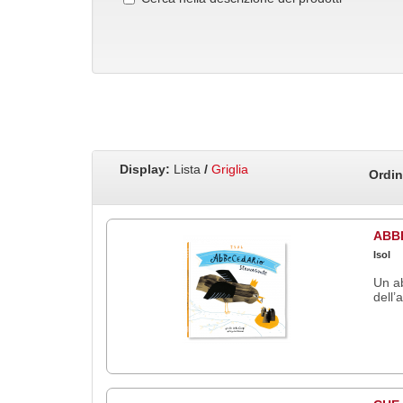
Display:
Lista
/
Griglia
Ordin
ABB
Isol
Un ab
dell’