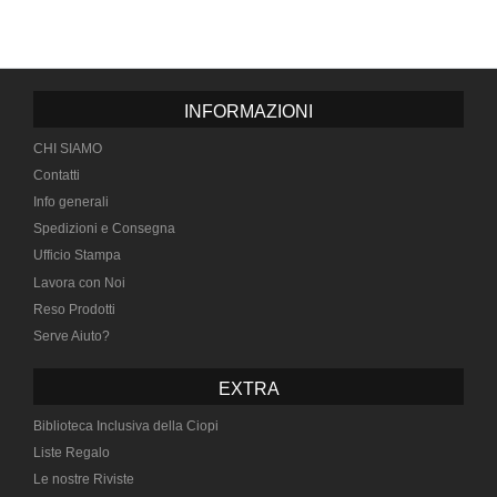
INFORMAZIONI
CHI SIAMO
Contatti
Info generali
Spedizioni e Consegna
Ufficio Stampa
Lavora con Noi
Reso Prodotti
Serve Aiuto?
EXTRA
Biblioteca Inclusiva della Ciopi
Liste Regalo
Le nostre Riviste