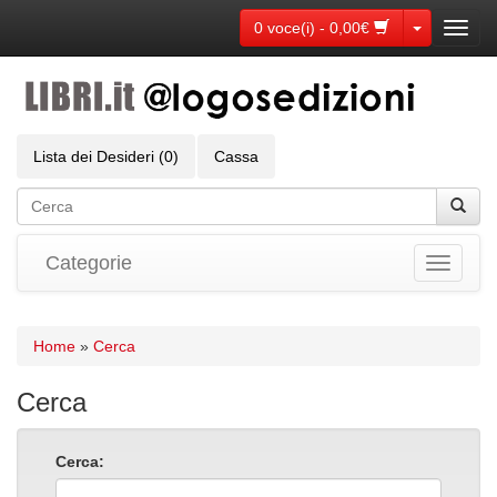
Toggle Dr
0 voce(i) - 0,00€
Toggl
navig
Lista dei Desideri (0)
Cassa
Categorie
Toggle
navigati
Home
»
Cerca
Cerca
Cerca: