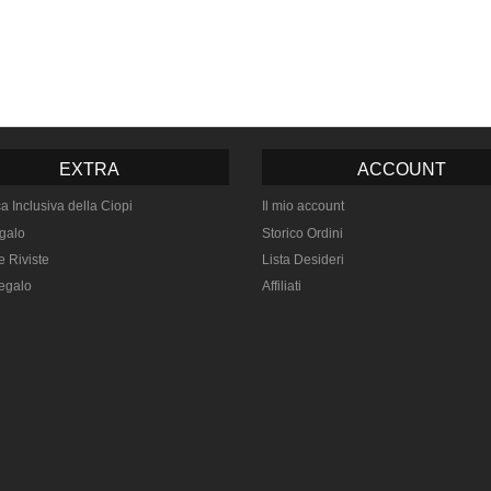
EXTRA
ACCOUNT
ca Inclusiva della Ciopi
Il mio account
galo
Storico Ordini
e Riviste
Lista Desideri
egalo
Affiliati