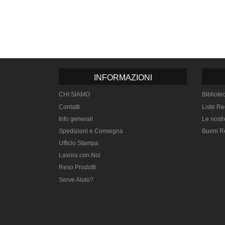
INFORMAZIONI
CHI SIAMO
Bibliote
Contatti
Liste Re
Info generali
Le nostr
Spedizioni e Consegna
Buoni R
Ufficio Stampa
Lavora con Noi
Reso Prodotti
Serve Aiuto?