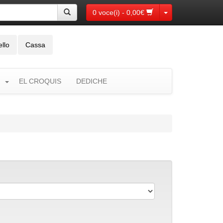
Toggle Dropdown
0 voce(i) - 0,00€
ello
Cassa
EL CROQUIS
DEDICHE