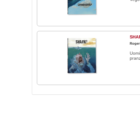
SHA
Roger
Uomin
pranz