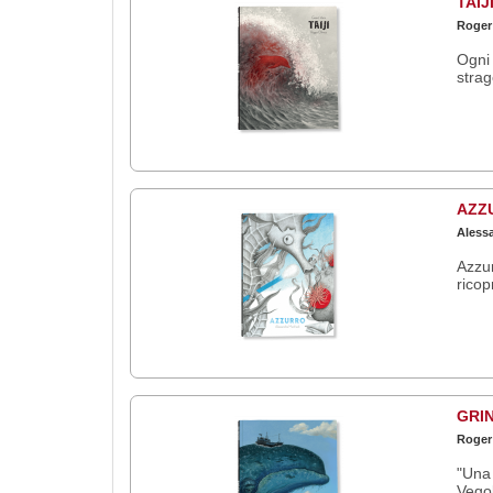
TAIJ
Roger
Ogni 
strag
AZZ
Aless
Azzur
ricop
GRI
Roger
"Una 
Vegol