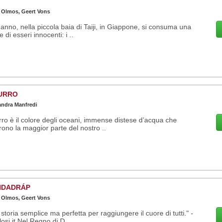
I
 Olmos, Geert Vons
anno, nella piccola baia di Taiji, in Giappone, si consuma una
e di esseri innocenti: i ..
URRO
andra Manfredi
ro è il colore degli oceani, immense distese d’acqua che
rono la maggior parte del nostro ..
NDADRÁP
 Olmos, Geert Vons
storia semplice ma perfetta per raggiungere il cuore di tutti." -
osi.it Nel Regno di D..