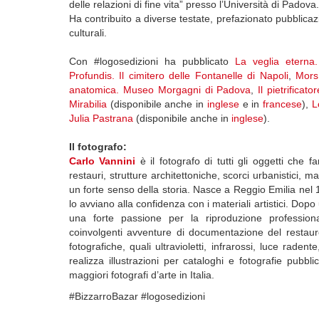
delle relazioni di fine vita” presso l’Università di Padova.
Ha contribuito a diverse testate, prefazionato pubblica
culturali.
Con #logosedizioni ha pubblicato
La veglia eterna
Profundis. Il cimitero delle Fontanelle di Napoli
,
Mors 
anatomica. Museo Morgagni di Padova
,
Il pietrifica
Mirabilia
(disponibile anche in
inglese
e in
francese
),
L
Julia Pastrana
(disponibile anche in
inglese
).
Il fotografo:
Carlo Vannini
è il fotografo di tutti gli oggetti che f
restauri, strutture architettoniche, scorci urbanistici, 
un forte senso della storia. Nasce a Reggio Emilia nel 
lo avviano alla confidenza con i materiali artistici. Do
una forte passione per la riproduzione professio
coinvolgenti avventure di documentazione del restaur
fotografiche, quali ultravioletti, infrarossi, luce rad
realizza illustrazioni per cataloghi e fotografie pubbli
maggiori fotografi d’arte in Italia.
#BizzarroBazar #logosedizioni