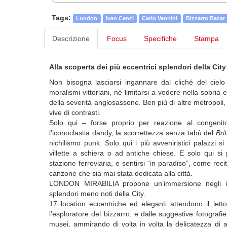
Tags:
London
Ivan Cenzi
Carlo Vannini
Bizzarro Bazar
Descrizione
Focus
Specifiche
Stampa
Alla scoperta dei più eccentrici splendori della City
Non bisogna lasciarsi ingannare dal cliché del cie
moralismi vittoriani, né limitarsi a vedere nella sobria
della severità anglosassone. Ben più di altre metropoli,
vive di contrasti.
Solo qui – forse proprio per reazione al congenit
l’iconoclastia dandy, la scorrettezza senza tabù del
Bri
nichilismo punk. Solo qui i più avveniristici palazzi s
villette a schiera o ad antiche chiese. E solo qui 
stazione ferroviaria, e sentirsi “in paradiso”, come rec
canzone che sia mai stata dedicata alla città.
LONDON MIRABILIA propone un’immersione negli inasp
splendori meno noti della City.
17 location eccentriche ed eleganti attendono il let
l’esploratore del bizzarro, e dalle suggestive fotografie
musei, ammirando di volta in volta la delicatezza di ant