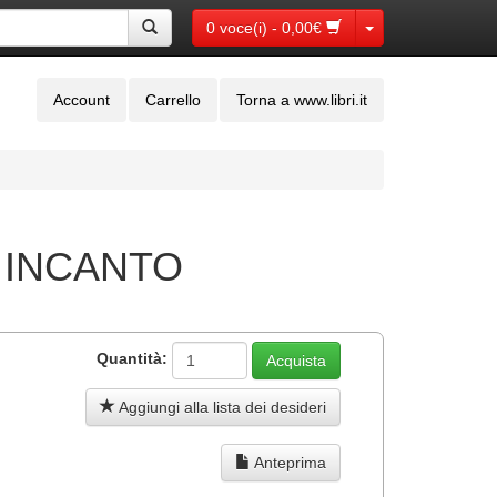
Toggle Dropdown
0 voce(i) - 0,00€
Account
Carrello
Torna a www.libri.it
O INCANTO
Quantità:
Aggiungi alla lista dei desideri
Anteprima