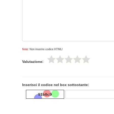
Note:
Non inserire codice HTML!
Valutazione:
Inserisci il codice nel box sottostante: