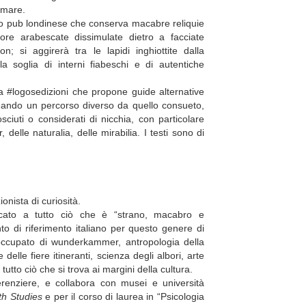
 mare.
co pub londinese che conserva macabre reliquie
ore arabescate dissimulate dietro a facciate
n; si aggirerà tra le lapidi inghiottite dalla
la soglia di interni fiabeschi e di autentiche
#logosedizioni che propone guide alternative
ineando un percorso diverso da quello consueto,
iuti o considerati di nicchia, con particolare
elle naturalia, delle mirabilia. I testi sono di
onista di curiosità.
cato a tutto ciò che è “strano, macabro e
to di riferimento italiano per questo genere di
ccupato di wunderkammer, antropologia della
delle fiere itineranti, scienza degli albori, arte
utto ciò che si trova ai margini della cultura.
nferenziere, e collabora con musei e università
h Studies
e per il corso di laurea in “Psicologia