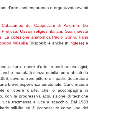
zioni d’arte contemporanea e organizzato eventi
. Catacombe dei Cappuccini di Palermo
,
De
Pretiosa. Ossari religiosi italiani
,
Sua maestà
tore. La collezione anatomica Paolo Gorini
,
Paris
ondon Mirabilia
(disponibile anche in
inglese
) e
anno cultura: opere d’arte, reperti archeologici,
ma anche manufatti senza nobiltà, però abitati da
1956, dove uno zio pittore e il padre decoratore
po una breve esperienza amatoriale, Carlo matura
nale di opere d’arte, che lo accompagna in
o, con la progressiva acquisizione di tecniche
ente, luce trasmessa e luce a specchio. Dal 1983
citarie still-life ed è riconosciuto come uno dei