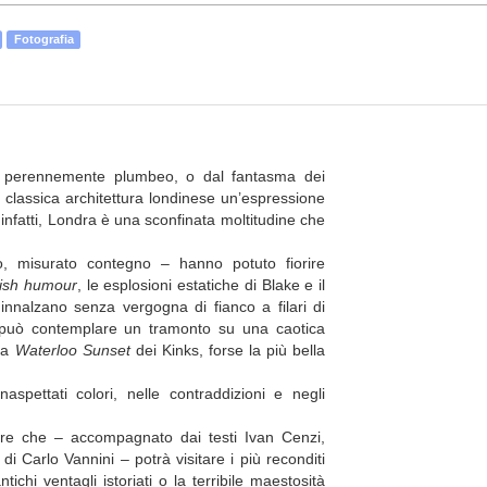
Fotografia
lo perennemente plumbeo, o dal fantasma dei
 e classica architettura londinese un’espressione
 infatti, Londra è una sconfinata moltitudine che
o, misurato contegno – hanno potuto fiorire
tish humour
, le esplosioni estatiche di Blake e il
i innalzano senza vergogna di fianco a filari di
si può contemplare un tramonto su una caotica
ita
Waterloo Sunset
dei Kinks, forse la più bella
ettati colori, nelle contraddizioni e negli
tore che – accompagnato dai testi Ivan Cenzi,
 di Carlo Vannini – potrà visitare i più reconditi
ichi ventagli istoriati o la terribile maestosità