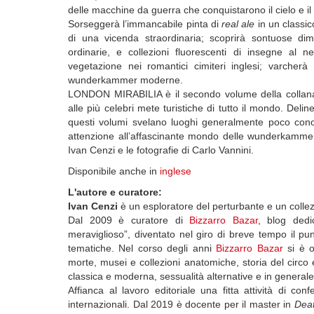
delle macchine da guerra che conquistarono il cielo e il
Sorseggerà l’immancabile pinta di
real ale
in un classi
di una vicenda straordinaria; scoprirà sontuose dim
ordinarie, e collezioni fluorescenti di insegne al neo
vegetazione nei romantici cimiteri inglesi; varcherà 
wunderkammer moderne.
LONDON MIRABILIA è il secondo volume della collana 
alle più celebri mete turistiche di tutto il mondo. Del
questi volumi svelano luoghi generalmente poco conosc
attenzione all’affascinante mondo delle wunderkammer, d
Ivan Cenzi e le fotografie di Carlo Vannini.
Disponibile anche in
inglese
L'autore e curatore:
Ivan Cenzi
è un esploratore del perturbante e un collezi
Dal 2009 è curatore di
Bizzarro Bazar
, blog dedi
meraviglioso”, diventato nel giro di breve tempo il pun
tematiche. Nel corso degli anni
Bizzarro Bazar
si è o
morte, musei e collezioni anatomiche, storia del circo e 
classica e moderna, sessualità alternative e in generale t
Affianca al lavoro editoriale una fitta attività di co
internazionali. Dal 2019 è docente per il master in
Deat