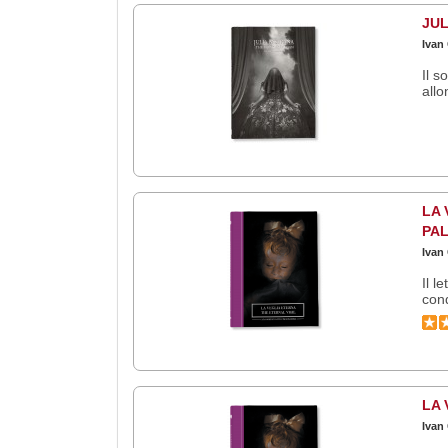
JUL
Ivan
Il s
allo
LA 
PA
Ivan
Il l
cond
LA 
Ivan