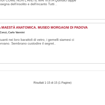
IGI COME NON L’AVETE MAI VISTA Quindici tappe
insegna dell’insolito e dell’incanto Tutti ..
A MAESTÀ ANATOMICA. MUSEO MORGAGNI DI PADOVA
 Cenzi, Carlo Vannini
tuanti nei loro barattoli di vetro, i gemelli siamesi ci
rvano. Sembrano custodire il segret..
Risultati 1-15 di 15 (1 Pagine)