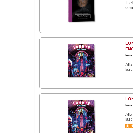
Il l
cond
LON
EN
Ivan
Alla
lasc
LON
Ivan
Alla
lasc