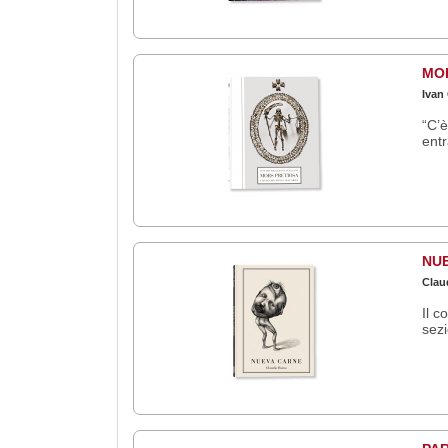
MOR
Ivan
“C’è
ent
NU
Clau
Il c
sezi