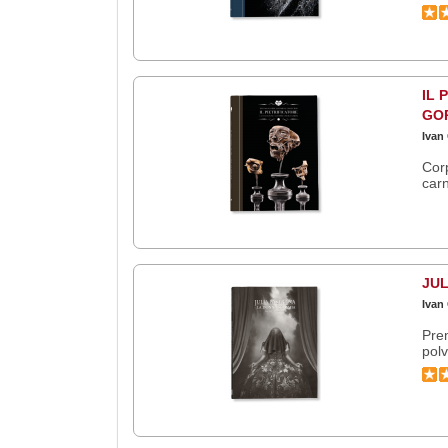
IL 
GOR
Ivan
Corp
carn
JUL
Ivan
Prem
polv