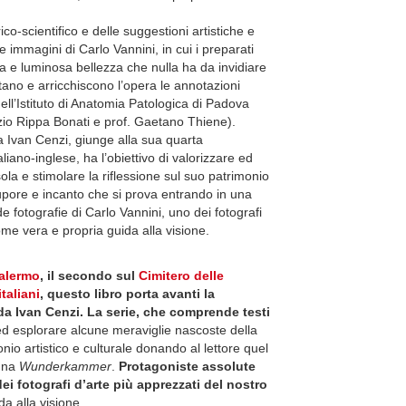
o-scientifico e delle suggestioni artistiche e
le immagini di Carlo Vannini, in cui i preparati
a e luminosa bellezza che nulla ha da invidiare
tano e arricchiscono l’opera le annotazioni
dell’Istituto di Anatomia Patologica di Padova
izio Rippa Bonati e prof. Gaetano Thiene).
a Ivan Cenzi, giunge alla sua quarta
liano-inglese, ha l’obiettivo di valorizzare ed
la e stimolare la riflessione sul suo patrimonio
stupore e incanto che si prova entrando in una
e fotografie di Carlo Vannini, uno dei fotografi
ome vera e propria guida alla visione.
alermo
, il secondo sul
Cimitero delle
italiani
, questo
libro porta avanti la
 da Ivan Cenzi. La serie, che comprende testi
e ed esplorare alcune meraviglie nascoste della
nio artistico e culturale donando al lettore quel
 una
Wunderkammer
.
Protagoniste assolute
ei fotografi d’arte più apprezzati del nostro
da alla visione.