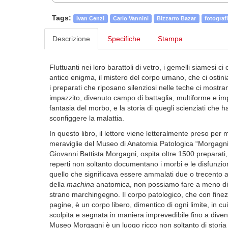
Tags:
Ivan Cenzi
Carlo Vannini
Bizzarro Bazar
fotograf
Descrizione
Specifiche
Stampa
Fluttuanti nei loro barattoli di vetro, i gemelli siamesi 
antico enigma, il mistero del corpo umano, che ci ostin
i preparati che riposano silenziosi nelle teche ci mostra
impazzito, divenuto campo di battaglia, multiforme e imp
fantasia del morbo, e la storia di quegli scienziati che
sconfiggere la malattia.
In questo libro, il lettore viene letteralmente preso p
meraviglie del Museo di Anatomia Patologica “Morgagni” 
Giovanni Battista Morgagni, ospita oltre 1500 preparati, 
reperti non soltanto documentano i morbi e le disfunzion
quello che significava essere ammalati due o trecento ann
della
machina
anatomica, non possiamo fare a meno di 
strano marchingegno. Il corpo patologico, che con finezz
pagine, è un corpo libero, dimentico di ogni limite, in cu
scolpita e segnata in maniera imprevedibile fino a diveni
Museo Morgagni è un luogo ricco non soltanto di storia e