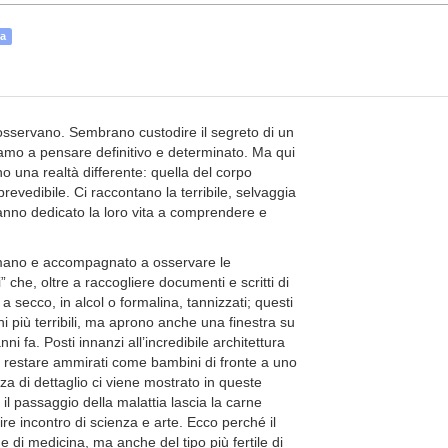
ia
ci osservano. Sembrano custodire il segreto di un
iamo a pensare definitivo e determinato. Ma qui
no una realtà differente: quella del corpo
revedibile. Ci raccontano la terribile, selvaggia
 hanno dedicato la loro vita a comprendere e
er mano e accompagnato a osservare le
che, oltre a raccogliere documenti e scritti di
a secco, in alcol o formalina, tannizzati; questi
i più terribili, ma aprono anche una finestra su
i fa. Posti innanzi all’incredibile architettura
restare ammirati come bambini di fronte a uno
a di dettaglio ci viene mostrato in queste
i il passaggio della malattia lascia la carne
re incontro di scienza e arte. Ecco perché il
 di medicina, ma anche del tipo più fertile di