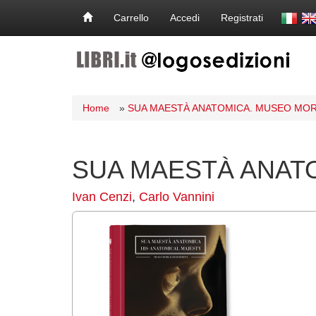
Carrello
Accedi
Registrati
Home
»
SUA MAESTÀ ANATOMICA. MUSEO MOR
SUA MAESTÀ ANAT
Ivan Cenzi
,
Carlo Vannini