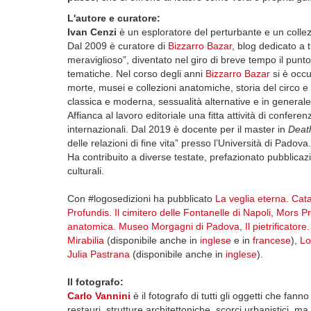
L'autore e curatore:
Ivan Cenzi
è un esploratore del perturbante e un collezi
Dal 2009 è curatore di
Bizzarro Bazar
, blog dedicato a 
meraviglioso”, diventato nel giro di breve tempo il punto
tematiche. Nel corso degli anni
Bizzarro Bazar
si è occ
morte, musei e collezioni anatomiche, storia del circo e de
classica e moderna, sessualità alternative e in generale t
Affianca al lavoro editoriale una fitta attività di confer
internazionali. Dal 2019 è docente per il master in
Deat
delle relazioni di fine vita” presso l’Università di Padova.
Ha contribuito a diverse testate, prefazionato pubblica
culturali.
Con #logosedizioni ha pubblicato
La veglia eterna. Ca
Profundis. Il cimitero delle Fontanelle di Napoli
,
Mors Pre
anatomica. Museo Morgagni di Padova
,
Il pietrificato
Mirabilia
(disponibile anche in
inglese
e in
francese
),
Lo
Julia Pastrana
(disponibile anche in
inglese
).
Il fotografo:
Carlo Vannini
è il fotografo di tutti gli oggetti che fann
restauri, strutture architettoniche, scorci urbanistici, m