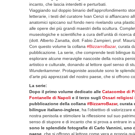
incanto, che lascia interdetti e perturbati.
Viaggiando sul doppio binario dell’approfondimento storic
letterarie, i testi del curatore Ivan Cenzi si affiancano al
anatomici spiccano sul fondo nero rivelando una plastic
alle opere dei più grandi maestri della scultura. Comple
museologiche e scientifiche a cura dell’unità di ricerca 
(dott. Alberto Zanatta, dott. Fabio Zampieri, prof. Maur
Con questo volume la collana
#BizzarroBazar
, curata d
pubblicazione. La serie, che comprende testi bilingue ita
esplorare alcune meraviglie nascoste della nostra peniso
artistico e culturale, donando al lettore quel senso di 
Wunderkammer
. Protagoniste assolute sono le splendid
d’arte più apprezzati del nostro paese, che si offrono c
La serie:
Dopo il primo volume dedicato alle
Catacombe di P
Fontanelle di Napoli
e il terzo sugli
Ossari religiosi 
pubblicazione della collana
#BizzarroBazar
, curata
bilingue italiano-inglese
, ha l’obiettivo di valorizzar
nostra penisola e stimolare la riflessione sul suo patrimo
senso di stupore e di incanto che si prova a entrare in
sono le splendide fotografie di Carlo Vannini, uno d
paese
, che si offrono al lettore come vera e propria gui