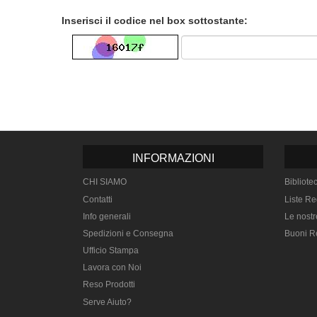
Inserisci il codice nel box sottostante:
INFORMAZIONI
CHI SIAMO
Bibliote
Contatti
Liste Re
Info generali
Le nostr
Spedizioni e Consegna
Buoni R
Ufficio Stampa
Lavora con Noi
Reso Prodotti
Serve Aiuto?