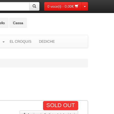
Toggle Dropdown
0 voce(i) - 0,00€
ello
Cassa
EL CROQUIS
DEDICHE
SOLD OUT