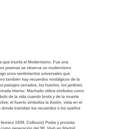
s que triunfa el Modernismo. Fue una
tos poemas se observa un modernismo
ólogo unos sentimientos universales que
Pero también hay recuerdos nostálgicos de la
s paisajes cerrados, los huertos, los jardines.
mirada interior. Machado utiliza símbolos como
olo de la vida cuando brota y de la muerte
clive; el
huerto
simboliza la ilusión, vista en el
 donde transitan los recuerdos o los sueños
 fevrero 1939, Collioure) Poeta y prosista
o como generación del 98. Vivió en Madrid,