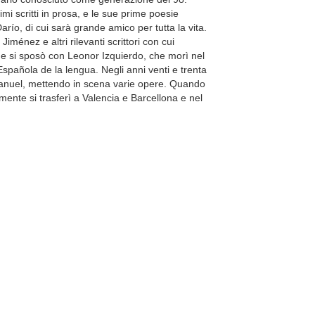
mi scritti in prosa, e le sue prime poesie
ío, di cui sarà grande amico per tutta la vita.
nez e altri rilevanti scrittori con cui
e si sposò con Leonor Izquierdo, che morì nel
pañola de la lengua. Negli anni venti e trenta
 Manuel, mettendo in scena varie opere. Quando
mente si trasferì a Valencia e Barcellona e nel