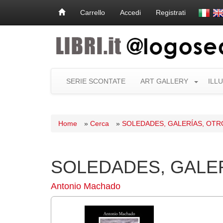
Carrello
Accedi
Registrati
SERIE SCONTATE
ART GALLERY
ILL
Home
»
Cerca
»
SOLEDADES, GALERÍAS, OT
SOLEDADES, GALE
Antonio Machado