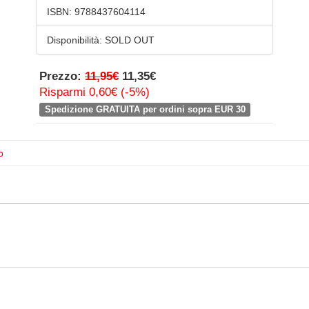
ISBN:
9788437604114
Disponibilità:
SOLD OUT
Prezzo:
11,95€
11,35€
Risparmi 0,60€ (-5%)
Spedizione GRATUITA per ordini sopra EUR 30
o