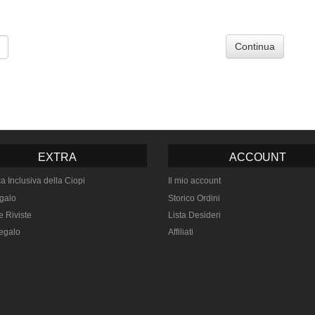
Continua
EXTRA
ACCOUNT
ca Inclusiva della Ciopi
Il mio account
galo
Storico Ordini
e Riviste
Lista Desideri
egalo
Affiliati