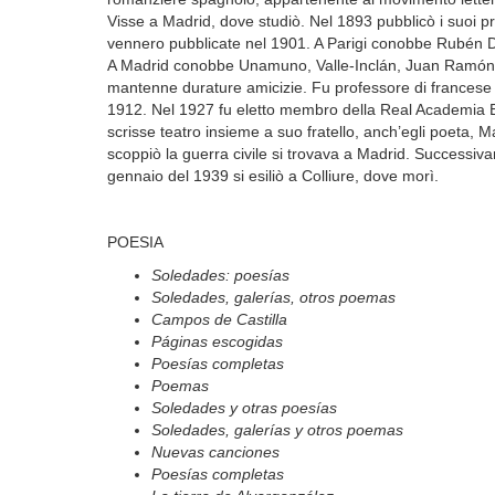
Visse a Madrid, dove studiò. Nel 1893 pubblicò i suoi pri
vennero pubblicate nel 1901. A Parigi conobbe Rubén Dar
A Madrid conobbe Unamuno, Valle-Inclán, Juan Ramón Jimé
mantenne durature amicizie. Fu professore di francese 
1912. Nel 1927 fu eletto membro della Real Academia Es
scrisse teatro insieme a suo fratello, anch’egli poeta,
scoppiò la guerra civile si trovava a Madrid. Successiva
gennaio del 1939 si esiliò a Colliure, dove morì.
POESIA
Soledades: poesías
Soledades, galerías, otros poemas
Campos de Castilla
Páginas escogidas
Poesías completas
Poemas
Soledades y otras poesías
Soledades, galerías y otros poemas
Nuevas canciones
Poesías completas