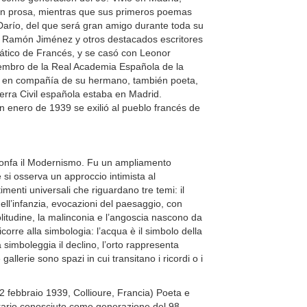
 en prosa, mientras que sus primeros poemas
Darío, del que será gran amigo durante toda su
n Ramón Jiménez y otros destacados escritores
ático de Francés, y se casó con Leonor
iembro de la Real Academia Española de la
tro en compañía de su hermano, también poeta,
erra Civil española estaba en Madrid.
n enero de 1939 se exilió al pueblo francés de
rionfa il Modernismo. Fu un ampliamento
si osserva un approccio intimista al
enti universali che riguardano tre temi: il
dell’infanzia, evocazioni del paesaggio, con
 solitudine, la malinconia e l’angoscia nascono da
orre alla simbologia: l’acqua è il simbolo della
simboleggia il declino, l’orto rappresenta
le gallerie sono spazi in cui transitano i ricordi o i
22 febbraio 1939, Collioure, Francia) Poeta e
rario conosciuto come generazione del 98.