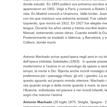
donde estudió. En 1893 publicó sus primeros escritos
aparecieron en 1901. Viajó a París y conoció a Rubén 
vida. En Madrid conoció a Unamuno, Valle-Inclán, Jua
con los que mantuvo una estrecha amistad. Fue catedr
Izquierdo, que morirá en 1912. En 1927 fue elegido m
lengua. Durante los años veinte y treinta escribió tea
Manuel, estrenando varias obras. Cuando estalló la Gu
Posteriormente se trasladó a Valencia, y Barcelona, y e
Colliure, donde murió.
Antonio Machado scrive quest’opera negli anni in cui t
dell’opera intitolata
Soledades
(1903). In queste poesie 
modernismo e l’autore in un monologo dà spazio a sentim
tempo, la morte e Dio. Riporta anche ricordi nostalgici 
preferenza per i paesaggi chiusi, gli orti, i giardini. La
questo sguardo sul proprio mondo interiore. Machado ric
vita quando sorge e della morte quando è mare; la sera 
l’illusione, individuata nel piacere e nei ricordi infantili, 
sogni che nutrono l’anima.
Antonio Machado
(26 luglio 1875, Siviglia, Spagna - 
romanziere spagnolo, appartenente al movimento lette