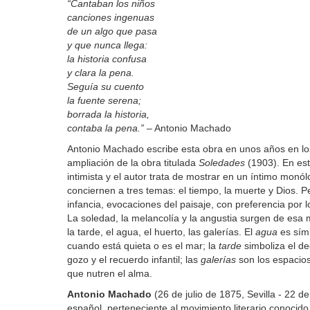
“Cantaban los ni
ñ
os
canciones ingenuas
de un algo que pasa
y que nunca llega:
la historia confusa
y clara la pena.
Segu
í
a su cuento
la fuente serena;
borrada la historia,
contaba la pena.”
– Antonio Machado
Antonio Machado escribe esta obra en unos años en lo
ampliación de la obra titulada
Soledades
(1903). En es
intimista y el autor trata de mostrar en un íntimo mon
conciernen a tres temas: el tiempo, la muerte y Dios. 
infancia, evocaciones del paisaje, con preferencia por lo
La soledad, la melancolía y la angustia surgen de esa 
la tarde, el agua, el huerto, las galerías. El
agua
es símb
cuando está quieta o es el mar; la
tarde
simboliza el de
gozo y el recuerdo infantil; las
galer
í
as
son los espacios
que nutren el alma.
Antonio Machado
(26 de julio de 1875, Sevilla - 22 de
español, perteneciente al movimiento literario conocid