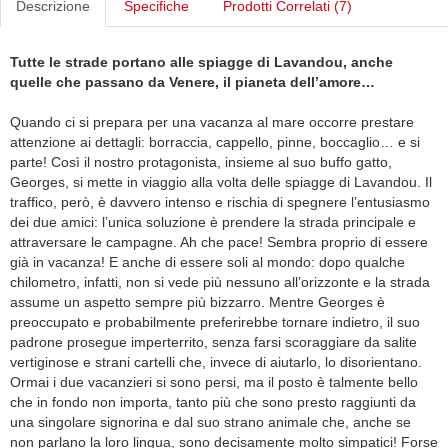
Descrizione
Specifiche
Prodotti Correlati (7)
Tutte le strade portano alle spiagge di Lavandou, anche
quelle che passano da Venere, il pianeta dell’amore…
Quando ci si prepara per una vacanza al mare occorre prestare
attenzione ai dettagli: borraccia, cappello, pinne, boccaglio… e si
parte! Così il nostro protagonista, insieme al suo buffo gatto,
Georges, si mette in viaggio alla volta delle spiagge di Lavandou. Il
traffico, però, è davvero intenso e rischia di spegnere l’entusiasmo
dei due amici: l’unica soluzione è prendere la strada principale e
attraversare le campagne. Ah che pace! Sembra proprio di essere
già in vacanza! E anche di essere soli al mondo: dopo qualche
chilometro, infatti, non si vede più nessuno all’orizzonte e la strada
assume un aspetto sempre più bizzarro. Mentre Georges è
preoccupato e probabilmente preferirebbe tornare indietro, il suo
padrone prosegue imperterrito, senza farsi scoraggiare da salite
vertiginose e strani cartelli che, invece di aiutarlo, lo disorientano.
Ormai i due vacanzieri si sono persi, ma il posto è talmente bello
che in fondo non importa, tanto più che sono presto raggiunti da
una singolare signorina e dal suo strano animale che, anche se
non parlano la loro lingua, sono decisamente molto simpatici! Forse