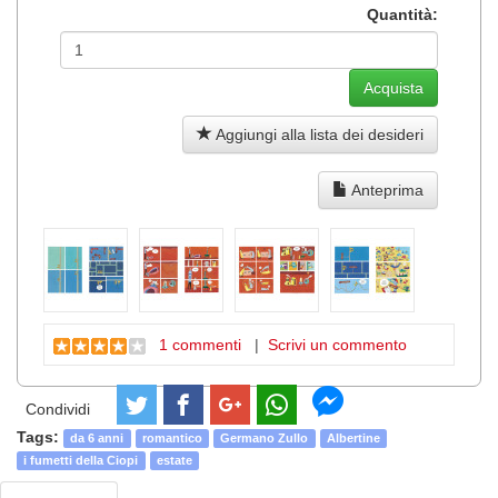
Quantità:
Aggiungi alla lista dei desideri
Anteprima
1 commenti
|
Scrivi un commento
Condividi
Tags:
da 6 anni
romantico
Germano Zullo
Albertine
i fumetti della Ciopi
estate