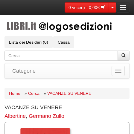
Toggle Dr
0 voce(i) - 0,00€
Toggl
navig
Lista dei Desideri (0)
Cassa
Categorie
Toggle
navigati
Home
»
Cerca
»
VACANZE SU VENERE
VACANZE SU VENERE
Albertine
,
Germano Zullo