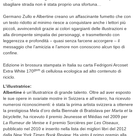
sbagliare strada non è stata proprio una sfortuna…
Germano Zullo e Albertine creano un affascinante fumetto che con
un testo ridotto al minimo riesce a conquistare anche i lettori più
piccoli, avvincendoli grazie ai colori sgargianti delle illustrazioni e
alla dirompente simpatia dei personaggi, e trasmettendo con
leggerezza e profondità – quasi senza farcene accorgere – il
messaggio che l’amicizia e l’amore non conoscono alcun tipo di
confine.
Edizione in brossura stampata in Italia su carta Fedrigoni Arcoset
gsm
Extra White 170
di cellulosa ecologica ad alto contenuto di
riciclo.
L’illustratrice:
Albertine
è un’illustratrice di grande talento. Oltre ad aver esposto
le sue opere in svariate mostre in Svizzera e all’estero, ha ricevuto
numerosi riconoscimenti: è stata la prima artista svizzera a ottenere
la prestigiosa Mela d’oro della Biennale di Bratislava per
Marta et la
bicyclette
, ha ricevuto il premio Jeunesse et Médias nel 2009 per
La Rumeur de Venise
e il premio Sorcières per
Les Oiseaux
,
pubblicato nel 2010 e inserito nella lista dei migliori libri del 2012
dalla
New York Times Book Review
. Ha vinto il primo premio alla