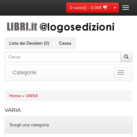
Toggle Dr
0 voce(i) - 0,00€
Toggl
navig
Lista dei Desideri (0)
Cassa
Categorie
Toggle
navigati
Home
»
VARIA
VARIA
Scegli una categoria