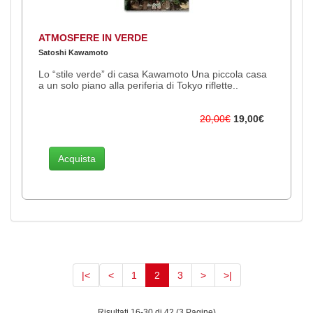
ATMOSFERE IN VERDE
Satoshi Kawamoto
Lo “stile verde” di casa Kawamoto Una piccola casa
a un solo piano alla periferia di Tokyo riflette..
20,00€
19,00€
Acquista
(current)
|<
<
1
2
3
>
>|
Risultati 16-30 di 42 (3 Pagine)