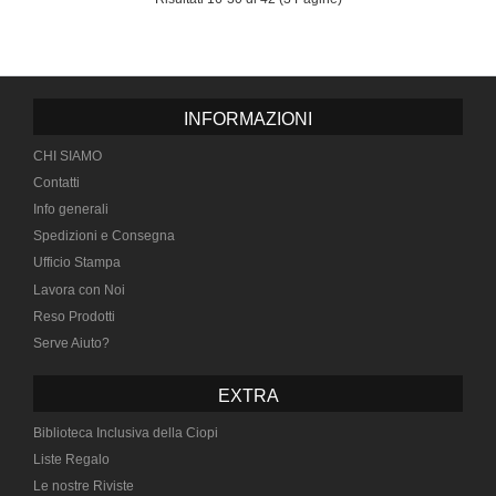
INFORMAZIONI
CHI SIAMO
Contatti
Info generali
Spedizioni e Consegna
Ufficio Stampa
Lavora con Noi
Reso Prodotti
Serve Aiuto?
EXTRA
Biblioteca Inclusiva della Ciopi
Liste Regalo
Le nostre Riviste