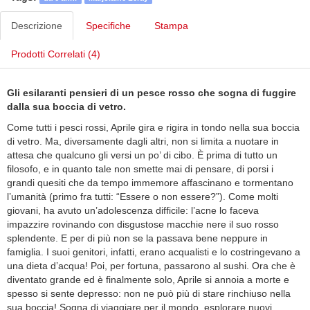
Descrizione
Specifiche
Stampa
Prodotti Correlati (4)
Gli esilaranti pensieri di un pesce rosso che sogna di fuggire
dalla sua boccia di vetro.
Come tutti i pesci rossi, Aprile gira e rigira in tondo nella sua boccia
di vetro. Ma, diversamente dagli altri, non si limita a nuotare in
attesa che qualcuno gli versi un po’ di cibo. È prima di tutto un
filosofo, e in quanto tale non smette mai di pensare, di porsi i
grandi quesiti che da tempo immemore affascinano e tormentano
l’umanità (primo fra tutti: “Essere o non essere?”). Come molti
giovani, ha avuto un’adolescenza difficile: l’acne lo faceva
impazzire rovinando con disgustose macchie nere il suo rosso
splendente. E per di più non se la passava bene neppure in
famiglia. I suoi genitori, infatti, erano acqualisti e lo costringevano a
una dieta d’acqua! Poi, per fortuna, passarono al sushi. Ora che è
diventato grande ed è finalmente solo, Aprile si annoia a morte e
spesso si sente depresso: non ne può più di stare rinchiuso nella
sua boccia! Sogna di viaggiare per il mondo, esplorare nuovi