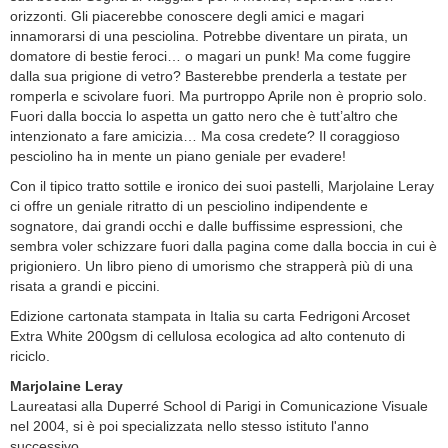
orizzonti. Gli piacerebbe conoscere degli amici e magari
innamorarsi di una pesciolina. Potrebbe diventare un pirata, un
domatore di bestie feroci… o magari un punk! Ma come fuggire
dalla sua prigione di vetro? Basterebbe prenderla a testate per
romperla e scivolare fuori. Ma purtroppo Aprile non è proprio solo.
Fuori dalla boccia lo aspetta un gatto nero che è tutt’altro che
intenzionato a fare amicizia… Ma cosa credete? Il coraggioso
pesciolino ha in mente un piano geniale per evadere!
Con il tipico tratto sottile e ironico dei suoi pastelli, Marjolaine Leray
ci offre un geniale ritratto di un pesciolino indipendente e
sognatore, dai grandi occhi e dalle buffissime espressioni, che
sembra voler schizzare fuori dalla pagina come dalla boccia in cui è
prigioniero. Un libro pieno di umorismo che strapperà più di una
risata a grandi e piccini.
Edizione cartonata stampata in Italia su carta Fedrigoni Arcoset
Extra White 200gsm di cellulosa ecologica ad alto contenuto di
riciclo.
Marjolaine Leray
Laureatasi alla Duperré School di Parigi in Comunicazione Visuale
nel 2004, si è poi specializzata nello stesso istituto l'anno
successivo.