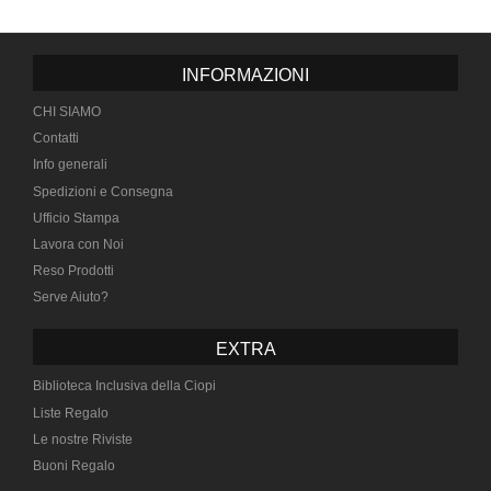
INFORMAZIONI
CHI SIAMO
Contatti
Info generali
Spedizioni e Consegna
Ufficio Stampa
Lavora con Noi
Reso Prodotti
Serve Aiuto?
EXTRA
Biblioteca Inclusiva della Ciopi
Liste Regalo
Le nostre Riviste
Buoni Regalo