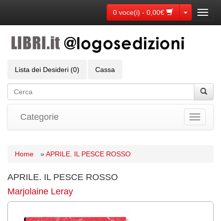
Toggle Dr
0 voce(i) - 0,00€
Toggl
navig
Lista dei Desideri (0)
Cassa
Categorie
Toggle
navigati
Home
»
APRILE. IL PESCE ROSSO
APRILE. IL PESCE ROSSO
Marjolaine Leray