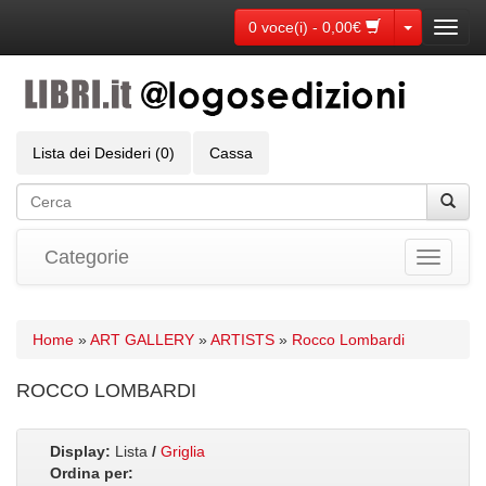
Toggle Dr
0 voce(i) - 0,00€
Toggl
navig
Lista dei Desideri (0)
Cassa
Categorie
Toggle
navigati
Home
»
ART GALLERY
»
ARTISTS
»
Rocco Lombardi
ROCCO LOMBARDI
Display:
Lista
/
Griglia
Ordina per: