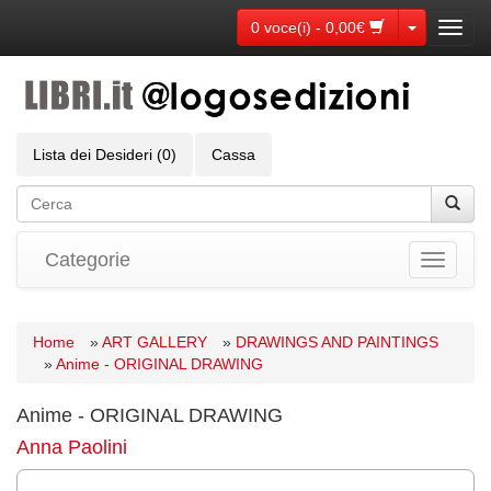
Toggle Dr
0 voce(i) - 0,00€
Toggl
navig
Lista dei Desideri (0)
Cassa
Categorie
Toggle
navigati
Home
»
ART GALLERY
»
DRAWINGS AND PAINTINGS
»
Anime - ORIGINAL DRAWING
Anime - ORIGINAL DRAWING
Anna Paolini