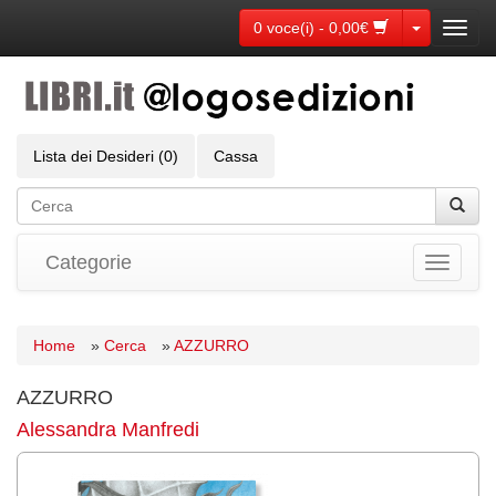
Toggle Dr
0 voce(i) - 0,00€
Toggl
navig
Lista dei Desideri (0)
Cassa
Categorie
Toggle
navigati
Home
»
Cerca
»
AZZURRO
AZZURRO
Alessandra Manfredi