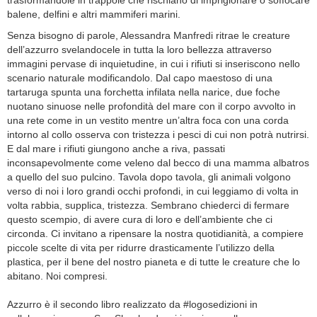
trasformandole in trappole che rischiano di imprigionare o soffocare
balene, delfini e altri mammiferi marini.
Senza bisogno di parole, Alessandra Manfredi ritrae le creature
dell’azzurro svelandocele in tutta la loro bellezza attraverso
immagini pervase di inquietudine, in cui i rifiuti si inseriscono nello
scenario naturale modificandolo. Dal capo maestoso di una
tartaruga spunta una forchetta infilata nella narice, due foche
nuotano sinuose nelle profondità del mare con il corpo avvolto in
una rete come in un vestito mentre un’altra foca con una corda
intorno al collo osserva con tristezza i pesci di cui non potrà nutrirsi.
E dal mare i rifiuti giungono anche a riva, passati
inconsapevolmente come veleno dal becco di una mamma albatros
a quello del suo pulcino. Tavola dopo tavola, gli animali volgono
verso di noi i loro grandi occhi profondi, in cui leggiamo di volta in
volta rabbia, supplica, tristezza. Sembrano chiederci di fermare
questo scempio, di avere cura di loro e dell’ambiente che ci
circonda. Ci invitano a ripensare la nostra quotidianità, a compiere
piccole scelte di vita per ridurre drasticamente l’utilizzo della
plastica, per il bene del nostro pianeta e di tutte le creature che lo
abitano. Noi compresi.
Azzurro è il secondo libro realizzato da #logosedizioni in