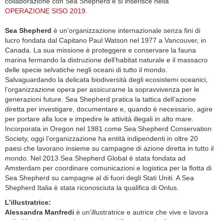
collaborazione con Sea Shepherd e si inserisce nella
OPERAZIONE SISO 2019
.
Sea Shepherd
è un’organizzazione internazionale senza fini di
lucro fondata dal Capitano Paul Watson nel 1977 a Vancouver, in
Canada. La sua missione è proteggere e conservare la fauna
marina fermando la distruzione dell’habitat naturale e il massacro
delle specie selvatiche negli oceani di tutto il mondo.
Salvaguardando la delicata biodiversità degli ecosistemi oceanici,
l’organizzazione opera per assicurarne la sopravvivenza per le
generazioni future. Sea Shepherd pratica la tattica dell’azione
diretta per investigare, documentare e, quando è necessario, agire
per portare alla luce e impedire le attività illegali in alto mare.
Incorporata in Oregon nel 1981 come Sea Shepherd Conservation
Society, oggi l’organizzazione ha entità indipendenti in oltre 20
paesi che lavorano insieme su campagne di azione diretta in tutto il
mondo. Nel 2013 Sea Shepherd Global è stata fondata ad
Amsterdam per coordinare comunicazioni e logistica per la flotta di
Sea Shepherd su campagne al di fuori degli Stati Uniti. A Sea
Shepherd Italia è stata riconosciuta la qualifica di Onlus.
L’illustratrice:
Alessandra Manfredi
è un’illustratrice e autrice che vive e lavora