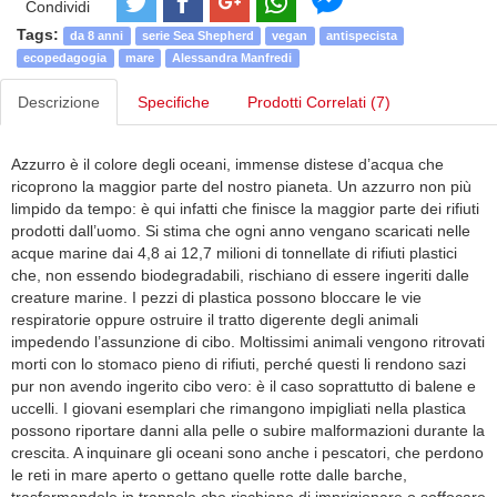
Condividi
Tags:
da 8 anni
serie Sea Shepherd
vegan
antispecista
ecopedagogia
mare
Alessandra Manfredi
Descrizione
Specifiche
Prodotti Correlati (7)
Azzurro è il colore degli oceani, immense distese d’acqua che
ricoprono la maggior parte del nostro pianeta. Un azzurro non più
limpido da tempo: è qui infatti che finisce la maggior parte dei rifiuti
prodotti dall’uomo. Si stima che ogni anno vengano scaricati nelle
acque marine dai 4,8 ai 12,7 milioni di tonnellate di rifiuti plastici
che, non essendo biodegradabili, rischiano di essere ingeriti dalle
creature marine. I pezzi di plastica possono bloccare le vie
respiratorie oppure ostruire il tratto digerente degli animali
impedendo l’assunzione di cibo. Moltissimi animali vengono ritrovati
morti con lo stomaco pieno di rifiuti, perché questi li rendono sazi
pur non avendo ingerito cibo vero: è il caso soprattutto di balene e
uccelli. I giovani esemplari che rimangono impigliati nella plastica
possono riportare danni alla pelle o subire malformazioni durante la
crescita. A inquinare gli oceani sono anche i pescatori, che perdono
le reti in mare aperto o gettano quelle rotte dalle barche,