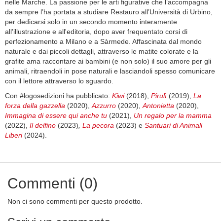
nelle Marche. La passione per le arti figurative che l’accompagna
da sempre l’ha portata a studiare Restauro all’Università di Urbino,
per dedicarsi solo in un secondo momento interamente
all’illustrazione e all'editoria, dopo aver frequentato corsi di
perfezionamento a Milano e a Sàrmede. Affascinata dal mondo
naturale e dai piccoli dettagli, attraverso le matite colorate e la
grafite ama raccontare ai bambini (e non solo) il suo amore per gli
animali, ritraendoli in pose naturali e lasciandoli spesso comunicare
con il lettore attraverso lo sguardo.
Con #logosedizioni ha pubblicato:
Kiwi
(2018),
Pirulì
(2019),
La
forza della gazzella
(2020),
Azzurro
(2020),
Antonietta
(2020),
Immagina di essere qui anche tu
(2021),
Un regalo per la mamma
(2022),
Il delfino
(2023)
,
La pecora
(2023) e
Santuari di Animali
Liberi
(2024).
Commenti (0)
Non ci sono commenti per questo prodotto.