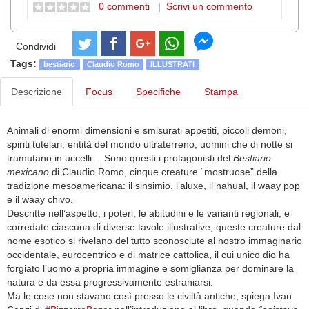
0 commenti
|
Scrivi un commento
Condividi
Tags:
bestiario
Claudio Romo
ILLUSTRATI
Descrizione
Focus
Specifiche
Stampa
Animali di enormi dimensioni e smisurati appetiti, piccoli demoni,
spiriti tutelari, entità del mondo ultraterreno, uomini che di notte si
tramutano in uccelli… Sono questi i protagonisti del
Bestiario
mexicano
di Claudio Romo, cinque creature “mostruose” della
tradizione mesoamericana: il sinsimio, l’aluxe, il nahual, il waay pop
e il waay chivo.
Descritte nell’aspetto, i poteri, le abitudini e le varianti regionali, e
corredate ciascuna di diverse tavole illustrative, queste creature dal
nome esotico si rivelano del tutto sconosciute al nostro immaginario
occidentale, eurocentrico e di matrice cattolica, il cui unico dio ha
forgiato l’uomo a propria immagine e somiglianza per dominare la
natura e da essa progressivamente estraniarsi.
Ma le cose non stavano così presso le civiltà antiche, spiega Ivan