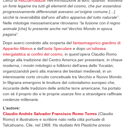
Cenzi di
#BizzarroBazar
nell’introduzione al libro, quando
“esisteva
un forte legame tra tutti gli elementi del cosmo, che pur essendosi
progressivamente differenziati avevano un’origine comune […]
sicché la reversibilità dall’uno all’altro appariva del tutto naturale”
.
Nelle mitologie mesoamericane ritroviamo
“la fusione con il regno
animale [che] fu presente anche nel Vecchio Mondo in epoca
pagana
”.
Dopo averci condotto alla scoperta del
fantasmagorico giardino di
Apparitio Albinus
e dell’
isola Speculare
e dopo
un’odissea
intergalattica ai confini del cosmo
, in quest’opera Claudio Romo
attinge alla tradizione del Centro America per presentare, in chiave
moderna, i mostri mitologici e folklorici dell’area dello Yucatán,
organizzandoli però alla maniera dei bestiari medievali, in un
interessante corto circuito concettuale tra Vecchio e Nuovo Mondo.
In filigrana emergono le brutture del colonialismo europeo che,
incurante delle tradizioni delle antiche terre americane, ha portato
con sé il proprio dio e le proprie usanze fino a stravolgere raffinate
credenze millenarie.
L'autore:
Claudio Andrés Salvador Francisco Romo Torres
(Claudio
Romo) è illustratore e scrittore nato nella città portuale di
Talcahuano, Cile, nel 1968. Ha studiato Arti Plastiche presso