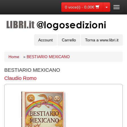
Toggle Dr
0 voce(i) - 0,00€
Toggl
navig
Account
Carrello
Torna a www.libri.it
Home
»
BESTIARIO MEXICANO
BESTIARIO MEXICANO
Claudio Romo