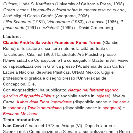
Culture
, Linda S. Kauffman (University of California Press, 1998)
Orden y caos. Un estudio cultural sobre lo monstruoso en el arte
,
José Miguel García Cortés (Anagrama, 2006)
I film Scanners
(1981),
Videodrome
(1983),
La mosca
(1986),
Il
pasto nudo
(1991) e
eXistenZ
(1999) di David Cronenberg
L'autore:
Claudio Andrés Salvador Francisco Romo Torres
(Claudio
Romo) è illustratore e scrittore nato nella città portuale di
Talcahuano, Cile, nel 1968. Ha studiato Arti Plastiche presso
l’Universidad de Concepción e ha conseguito il Master in Arti Visive
con specializzazione in Grafica presso l’Academia de San Carlos,
Escuela Nacional de Artes Plásticas, UNAM México. Oggi è
professore di grafica e disegno presso l’Universidad de
Concepción, Cile.
Con #logosedizioni ha pubblicato:
Viaggio nel fantasmagorico
giardino di Apparitio Albinus
(disponibile anche in
inglese
),
Nueva
Carne,
Il libro della Flora imprudente
(disponibile anche in
inglese
e
in
spagnolo
)
Tavola smeraldina
(disponibile anche in
spagnolo
) e
Bestiario Mexicano
.
Testo introduttivo:
Ivan Cenzi
è nato nel 1978 ad Asiago (VI). Dopo la laurea in
Scienze della Comunicazione a Siena e la specializzazione in Regia