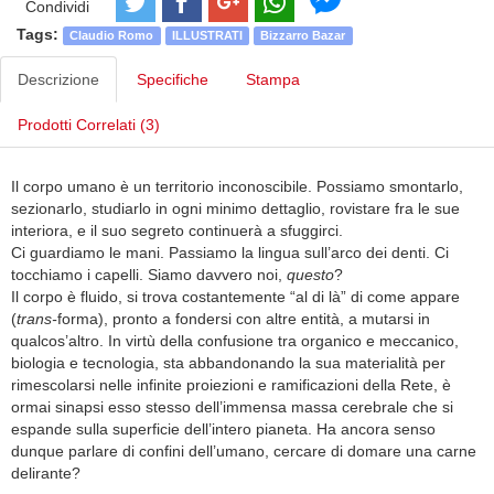
Condividi
Tags:
Claudio Romo
ILLUSTRATI
Bizzarro Bazar
Descrizione
Specifiche
Stampa
Prodotti Correlati (3)
Il corpo umano è un territorio inconoscibile. Possiamo smontarlo,
sezionarlo, studiarlo in ogni minimo dettaglio, rovistare fra le sue
interiora, e il suo segreto continuerà a sfuggirci.
Ci guardiamo le mani. Passiamo la lingua sull’arco dei denti. Ci
tocchiamo i capelli. Siamo davvero noi,
questo
?
Il corpo è fluido, si trova costantemente “al di là” di come appare
(
trans-
forma), pronto a fondersi con altre entità, a mutarsi in
qualcos’altro. In virtù della confusione tra organico e meccanico,
biologia e tecnologia, sta abbandonando la sua materialità per
rimescolarsi nelle infinite proiezioni e ramificazioni della Rete, è
ormai sinapsi esso stesso dell’immensa massa cerebrale che si
espande sulla superficie dell’intero pianeta. Ha ancora senso
dunque parlare di confini dell’umano, cercare di domare una carne
delirante?