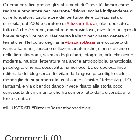
Cinematografica presso gli stabilimenti di Cinecittà, lavora come
regista e produttore per Interzone Visions, società indipendente di
cui è fondatore. Esploratore del perturbante e collezionista di
curiosità, dal 2009 è curatore di
#BizzarroBazar
, blog dedicato a
tutto ciò che è strano, macabro e meraviglioso, diventato nel giro di
breve tempo il punto di riferimento italiano per questo genere di
tematiche. Nel corso degli anni
#BizzarroBazar
si è occupato di
wunderkammer, musei e collezioni anatomiche, storia del circo e
delle fiere itineranti, scienza degli albori, fotografia, arte classica e
moderna, musica, letteratura ma anche antropologia, tanatologia,
psicologia, cinema, sessualità, humor ecc. La scrupolosa linea
editoriale del blog cerca di evitare le fangose paccottiglie delle
meraviglie da supermercato, così come i “misteri” televisivi (UFO,
fantasmi, e via dicendo) dando invece risalto alla storia poco
conosciuta di un’umanità che ha sempre fatto della diversità una
forza creativa.
#ILLUSTRATI #BizzarroBazar #logosedizioni
Commenti (0)