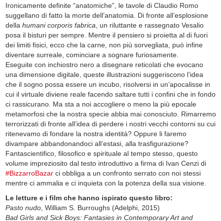
Ironicamente definite “anatomiche”, le tavole di Claudio Romo
suggellano di fatto la morte dell’anatomia. Di fronte all’esplosione
della
humani corporis fabrica
, un riluttante e rassegnato Vesalio
posa il bisturi per sempre. Mentre il pensiero si proietta al di fuori
dei limiti fisici, ecco che la carne, non più sorvegliata, può infine
diventare surreale, cominciare a sognare furiosamente.
Eseguite con inchiostro nero a disegnare reticolati che evocano
una dimensione digitale, queste illustrazioni suggeriscono l’idea
che il sogno possa essere un incubo, risolversi in un’apocalisse in
cui il virtuale diviene reale facendo saltare tutti i confini che in fondo
ci rassicurano. Ma sta a noi accogliere o meno la più epocale
metamorfosi che la nostra specie abbia mai conosciuto. Rimarremo
terrorizzati di fronte all’idea di perdere i nostri vecchi contorni su cui
ritenevamo di fondare la nostra identità? Oppure li faremo
divampare abbandonandoci all’estasi, alla trasfigurazione?
Fantascientifico, filosofico e spirituale al tempo stesso, questo
volume impreziosito dal testo introduttivo a firma di Ivan Cenzi di
#BizzarroBazar
ci obbliga a un confronto serrato con noi stessi
mentre ci ammalia e ci inquieta con la potenza della sua visione.
Le letture e i film che hanno ispirato questo libro:
Pasto nudo
, William S. Burroughs (Adelphi, 2015)
Bad Girls and Sick Boys: Fantasies in Contemporary Art and