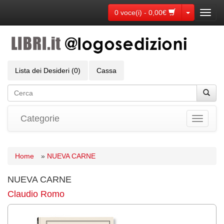
Toggle Dr
0 voce(i) - 0,00€
Toggl
navig
Lista dei Desideri (0)
Cassa
Categorie
Toggle
navigati
Home
»
NUEVA CARNE
NUEVA CARNE
Claudio Romo