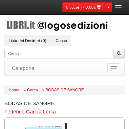
Toggle Dr
0 voce(i) - 0,00€
Toggl
navig
Lista dei Desideri (0)
Cassa
Categorie
Toggle
navigati
Home
»
Cerca
»
BODAS DE SANGRE
BODAS DE SANGRE
Federico García Lorca