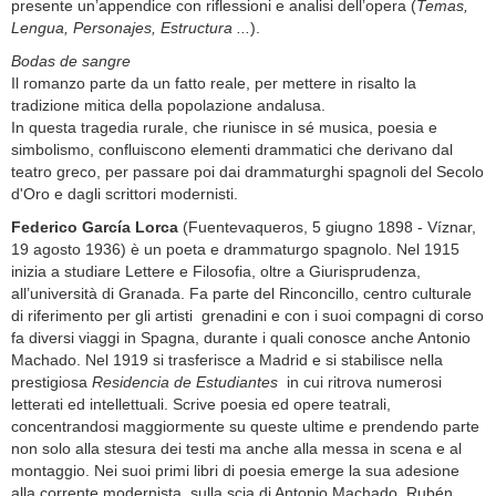
presente un’appendice con riflessioni e analisi dell’opera (
Temas,
Lengua, Personajes, Estructura ...
).
Bodas de sangre
Il romanzo parte da un fatto reale, per mettere in risalto la
tradizione mitica della popolazione andalusa.
In questa tragedia rurale, che riunisce in sé musica, poesia e
simbolismo, confluiscono elementi drammatici che derivano dal
teatro greco, per passare poi dai drammaturghi spagnoli del Secolo
d'Oro e dagli scrittori modernisti.
Federico García Lorca
(Fuentevaqueros, 5 giugno 1898 - Víznar,
19 agosto 1936) è un poeta e drammaturgo spagnolo. Nel 1915
inizia a studiare Lettere e Filosofia, oltre a Giurisprudenza,
all’università di Granada. Fa parte del Rinconcillo, centro culturale
di riferimento per gli artisti grenadini e con i suoi compagni di corso
fa diversi viaggi in Spagna, durante i quali conosce anche Antonio
Machado. Nel 1919 si trasferisce a Madrid e si stabilisce nella
prestigiosa
Residencia de Estudiantes
in cui ritrova numerosi
letterati ed intellettuali. Scrive poesia ed opere teatrali,
concentrandosi maggiormente su queste ultime e prendendo parte
non solo alla stesura dei testi ma anche alla messa in scena e al
montaggio. Nei suoi primi libri di poesia emerge la sua adesione
alla corrente modernista, sulla scia di Antonio Machado, Rubén