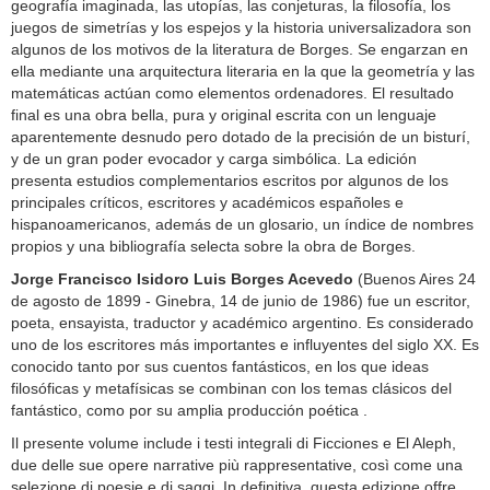
geografía imaginada, las utopías, las conjeturas, la filosofía, los
juegos de simetrías y los espejos y la historia universalizadora son
algunos de los motivos de la literatura de Borges. Se engarzan en
ella mediante una arquitectura literaria en la que la geometría y las
matemáticas actúan como elementos ordenadores. El resultado
final es una obra bella, pura y original escrita con un lenguaje
aparentemente desnudo pero dotado de la precisión de un bisturí,
y de un gran poder evocador y carga simbólica. La edición
presenta estudios complementarios escritos por algunos de los
principales críticos, escritores y académicos españoles e
hispanoamericanos, además de un glosario, un índice de nombres
propios y una bibliografía selecta sobre la obra de Borges.
Jorge Francisco Isidoro Luis Borges Acevedo
(Buenos Aires 24
de agosto de 1899 - Ginebra, 14 de junio de 1986) fue un escritor,
poeta, ensayista, traductor y académico argentino. Es considerado
uno de los escritores más importantes e influyentes del siglo XX. Es
conocido tanto por sus cuentos fantásticos, en los que ideas
filosóficas y metafísicas se combinan con los temas clásicos del
fantástico, como por su amplia producción poética .
Il presente volume include i testi integrali di Ficciones e El Aleph,
due delle sue opere narrative più rappresentative, così come una
selezione di poesie e di saggi. In definitiva, questa edizione offre