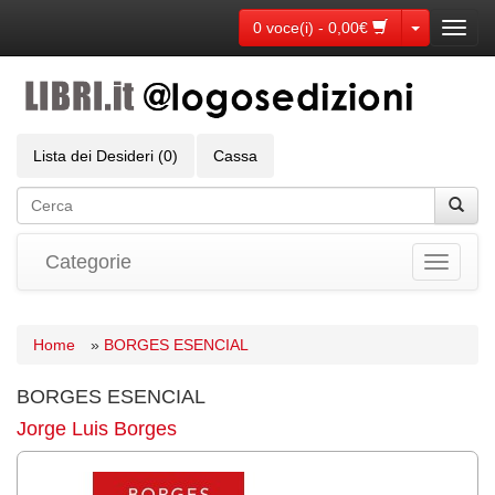
Toggle Dr
0 voce(i) - 0,00€
Toggl
navig
Lista dei Desideri (0)
Cassa
Categorie
Toggle
navigati
Home
»
BORGES ESENCIAL
BORGES ESENCIAL
Jorge Luis Borges