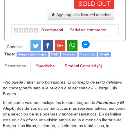
SOLD OUT
Aggiungi alla lista dei desideri
0 commenti
|
Scrivi un commento
Condividi
Tags:
Jorge Luis Borges
RAE
Esencial
Ficciones
Aleph
Descrizione
Specifiche
Prodotti Correlati (3)
«No puede haber sino borradores. El concepto de texto definitivo
no corresponde sino a la religión o al cansancio»
. - Jorge Luis
Borges
El presente volumen incluye los textos íntegros de
Ficciones
y
El
Aleph
, dos de sus obras narrativas más representativas, así como
una selección de sus poemas y textos ensayísticos. En definitiva,
esta edición ofrece una visión amplia de la dimensión literaria de
Borges. Los libros, el tiempo, los elementos fantásticos, la