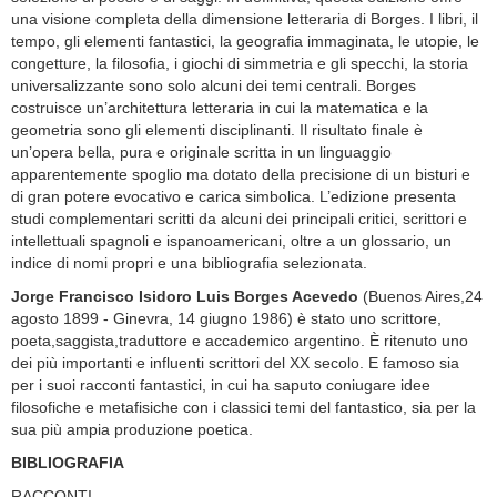
una visione completa della dimensione letteraria di Borges. I libri, il
tempo, gli elementi fantastici, la geografia immaginata, le utopie, le
congetture, la filosofia, i giochi di simmetria e gli specchi, la storia
universalizzante sono solo alcuni dei temi centrali. Borges
costruisce un’architettura letteraria in cui la matematica e la
geometria sono gli elementi disciplinanti. Il risultato finale è
un’opera bella, pura e originale scritta in un linguaggio
apparentemente spoglio ma dotato della precisione di un bisturi e
di gran potere evocativo e carica simbolica. L’edizione presenta
studi complementari scritti da alcuni dei principali critici, scrittori e
intellettuali spagnoli e ispanoamericani, oltre a un glossario, un
indice di nomi propri e una bibliografia selezionata.
Jorge Francisco Isidoro Luis Borges Acevedo
(Buenos Aires,24
agosto 1899 - Ginevra, 14 giugno 1986) è stato uno scrittore,
poeta,saggista,traduttore e accademico argentino. È ritenuto uno
dei più importanti e influenti scrittori del XX secolo. E famoso sia
per i suoi racconti fantastici, in cui ha saputo coniugare idee
filosofiche e metafisiche con i classici temi del fantastico, sia per la
sua più ampia produzione poetica.
BIBLIOGRAFIA
RACCONTI