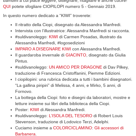
bambini a cui piace leggere, disegnare, ritagliare e anche cucire!
QUI
potete sfogliare CIOPILOPI numero 5 - Gennaio 2019.
In questo numero dedicato a “KIWI” troverete:
Il ritratto della Ciopi, disegnato da Alessandra Manfredi.
Intervista con l’illustratrice: Alessandra Manfredi si racconta.
#suldivanoleggo:
KIWI
di Carmen Posadas, illustrato da
Alessandra Manfredi, #logosedizioni
IMPARO A DISEGNARE KIWI
con Alessandra Manfredi.
Il guardaroba invernale di
GIACINTO
, disegnato da Giulia
Pintus.
#suldivanoleggo:
UN AMICO PER DRAGONE
di Dav Pilkey,
traduzione di Francesca Cristoffanini, Piemme Edizioni.
I ciopilopini: una rubrica dedicata a tutti i bambini disegnatori.
“La gallina piripiri” di Melissa, 4 anni, e Mirko, 5 anni, di
Fornovo.
La bottega della Ciopi: foto e disegni da laboratori, mostre e
letture insieme sui libri della biblioteca della Ciopi.
Poster:
KIWI
di Alessandra Manfredi.
#suldivanoleggo:
L’ISOLA DEL TESORO
di Robert Louis
Stevenson, traduzione di Lodovico Terzi, Adelphi.
Cuciamo insieme a
COLORCICLAMINO
:
Gli accessori di
Barbanera
.