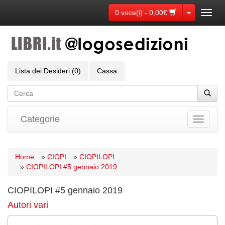
Toggle Dr
0 voce(i) - 0,00€
Toggl
navig
Lista dei Desideri (0)
Cassa
Categorie
Toggle
navigati
Home
»
CIOPI
»
CIOPILOPI
»
CIOPILOPI #5 gennaio 2019
CIOPILOPI #5 gennaio 2019
Autori vari