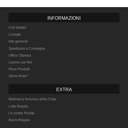
INFORMAZIONI
CHI SIAMO
Contatti
Info generali
Spedizioni e Consegna
Ufficio Stampa
Lavora con Noi
Reso Prodotti
Serve Aiuto?
EXTRA
Biblioteca Inclusiva della Ciopi
Liste Regalo
Le nostre Riviste
Buoni Regalo