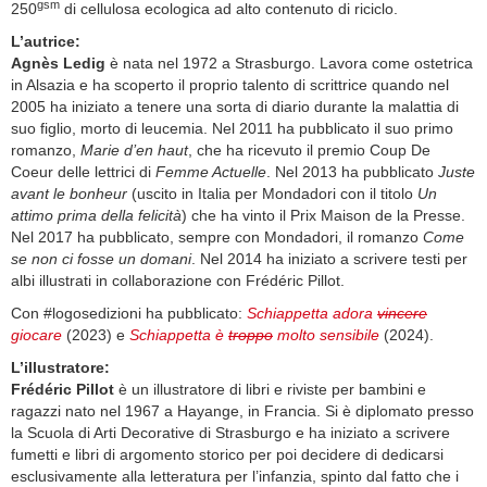
gsm
250
di cellulosa ecologica ad alto contenuto di riciclo.
L’autrice:
Agnès Ledig
è nata nel 1972 a Strasburgo. Lavora come ostetrica
in Alsazia e ha scoperto il proprio talento di scrittrice quando nel
2005 ha iniziato a tenere una sorta di diario durante la malattia di
suo figlio, morto di leucemia. Nel 2011 ha pubblicato il suo primo
romanzo,
Marie d’en haut
, che ha ricevuto il premio Coup De
Coeur delle lettrici di
Femme Actuelle
. Nel 2013 ha pubblicato
Juste
avant le bonheur
(uscito in Italia per Mondadori con il titolo
Un
attimo prima della felicità
) che ha vinto il Prix Maison de la Presse.
Nel 2017 ha pubblicato, sempre con Mondadori, il romanzo
Come
se non ci fosse un domani
. Nel 2014 ha iniziato a scrivere testi per
albi illustrati in collaborazione con Frédéric Pillot.
Con #logosedizioni ha pubblicato:
Schiappetta adora
vincere
giocare
(2023) e
Schiappetta è
troppo
molto sensibile
(2024).
L’illustratore:
Frédéric Pillot
è un illustratore di libri e riviste per bambini e
ragazzi nato nel 1967 a Hayange, in Francia. Si è diplomato presso
la Scuola di Arti Decorative di Strasburgo e ha iniziato a scrivere
fumetti e libri di argomento storico per poi decidere di dedicarsi
esclusivamente alla letteratura per l’infanzia, spinto dal fatto che i