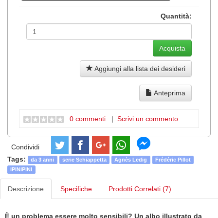
Quantità:
Aggiungi alla lista dei desideri
Anteprima
0 commenti
|
Scrivi un commento
Condividi
Tags:
da 3 anni
serie Schiappetta
Agnès Ledig
Frédéric Pillot
IPINIPINI
Descrizione
Specifiche
Prodotti Correlati (7)
È un problema essere molto sensibili? Un albo illustrato da