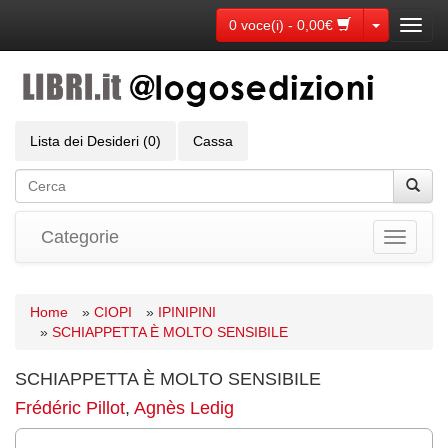
Toggle Dr
0 voce(i) - 0,00€
Toggl
navig
Lista dei Desideri (0)
Cassa
Categorie
Toggle
navigati
Home
»
CIOPI
»
IPINIPINI
»
SCHIAPPETTA È MOLTO SENSIBILE
SCHIAPPETTA È MOLTO SENSIBILE
Frédéric Pillot
,
Agnès Ledig