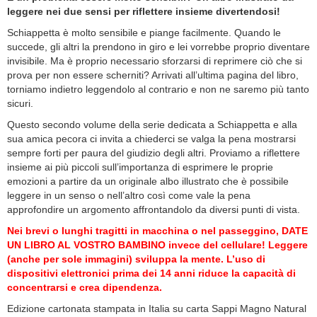
leggere nei due sensi per riflettere insieme divertendosi!
Schiappetta è molto sensibile e piange facilmente. Quando le
succede, gli altri la prendono in giro e lei vorrebbe proprio diventare
invisibile. Ma è proprio necessario sforzarsi di reprimere ciò che si
prova per non essere scherniti? Arrivati all’ultima pagina del libro,
torniamo indietro leggendolo al contrario e non ne saremo più tanto
sicuri.
Questo secondo volume della serie dedicata a Schiappetta e alla
sua amica pecora ci invita a chiederci se valga la pena mostrarsi
sempre forti per paura del giudizio degli altri. Proviamo a riflettere
insieme ai più piccoli sull’importanza di esprimere le proprie
emozioni a partire da un originale albo illustrato che è possibile
leggere in un senso o nell’altro così come vale la pena
approfondire un argomento affrontandolo da diversi punti di vista.
Nei brevi o lunghi tragitti in macchina o nel passeggino, DATE
UN LIBRO AL VOSTRO BAMBINO invece del cellulare! Leggere
(anche per sole immagini) sviluppa la mente. L’uso di
dispositivi elettronici prima dei 14 anni riduce la capacità di
concentrarsi e crea dipendenza.
Edizione cartonata stampata in Italia su carta Sappi Magno Natural