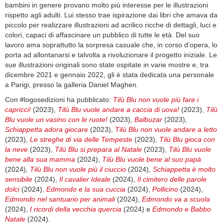
bambini in genere provano molto più interesse per le illustrazioni
rispetto agli adulti. Lui stesso trae ispirazione dai libri che amava da
piccolo per realizzare illustrazioni ad acrilico ricche di dettagli, luci e
colori, capaci di affascinare un pubblico di tutte le età. Del suo
lavoro ama soprattutto la sorpresa casuale che, in corso d’opera, lo
porta ad allontanarsi e talvolta a rivoluzionare il progetto iniziale. Le
sue illustrazioni originali sono state ospitate in varie mostre e, tra
dicembre 2021 e gennaio 2022, gli è stata dedicata una personale
a Parigi, presso la galleria Daniel Maghen.
Con #logosedizioni ha pubblicato:
Tilù Blu non vuole più fare i
capricci!
(2023),
Tilù Blu vuole andare a caccia di uova!
(2023),
Tilù
Blu vuole un vasino con le ruote!
(2023),
Balbuzar
(2023),
Schiappetta adora giocare
(2023),
Tilù Blu non vuole andare a letto
(2023),
Le streghe di via delle Tempeste
(2023),
Tilù Blu gioca con
la neve
(2023),
Tilù Blu si prepara al Natale
(2023),
Tilù Blu vuole
bene alla sua mamma
(2024),
Tilù Blu vuole bene al suo papà
(2024),
Tilù Blu non vuole più il ciuccio
(2024),
Schiappetta è molto
sensibile
(2024),
Il cavalier Ideale
(2024),
Il cimitero delle parole
dolci
(2024),
Edmondo e la sua cuccia
(2024),
Pollicino
(2024),
Edmondo nel santuario per animali
(2024),
Edmondo va a scuola
(2024),
I ricordi della vecchia quercia
(2024) e
Edmondo e Babbo
Natale
(2024).