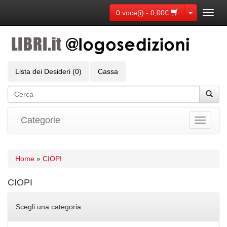
Toggle Dr
0 voce(i) - 0,00€
Toggl
navig
Lista dei Desideri (0)
Cassa
Categorie
Toggle
navigati
Home
»
CIOPI
CIOPI
Scegli una categoria