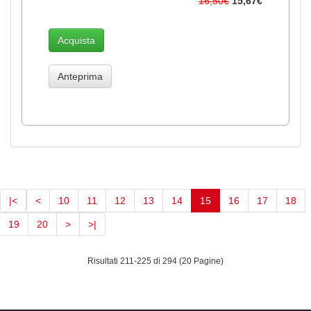
16,50€
15,67€
Acquista
Anteprima
(current)
|<
<
10
11
12
13
14
15
16
17
18
19
20
>
>|
Risultati 211-225 di 294 (20 Pagine)