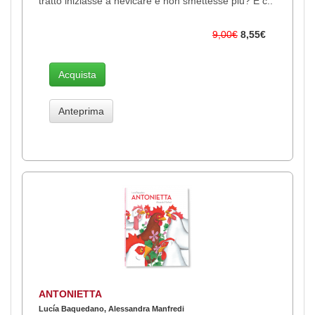
tratto iniziasse a nevicare e non smettesse più? È c..
9,00€
8,55€
Acquista
Anteprima
ANTONIETTA
Lucía Baquedano, Alessandra Manfredi