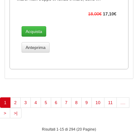
18,00€
17,10€
Acquista
Anteprima
(current)
1
2
3
4
5
6
7
8
9
10
11
....
>
>|
Risultati 1-15 di 294 (20 Pagine)