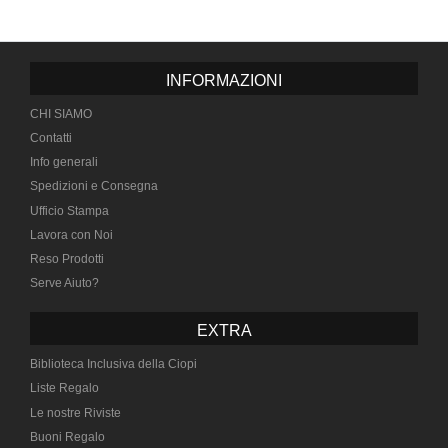
INFORMAZIONI
CHI SIAMO
Contatti
Info generali
Spedizioni e Consegna
Ufficio Stampa
Lavora con Noi
Reso Prodotti
Serve Aiuto?
EXTRA
Biblioteca Inclusiva della Ciopi
Liste Regalo
Le nostre Riviste
Buoni Regalo