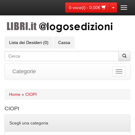
Toggle Dr
0 voce(i) - 0,00€
Toggl
navig
Lista dei Desideri (0)
Cassa
Categorie
Toggle
navigati
Home
»
CIOPI
CIOPI
Scegli una categoria