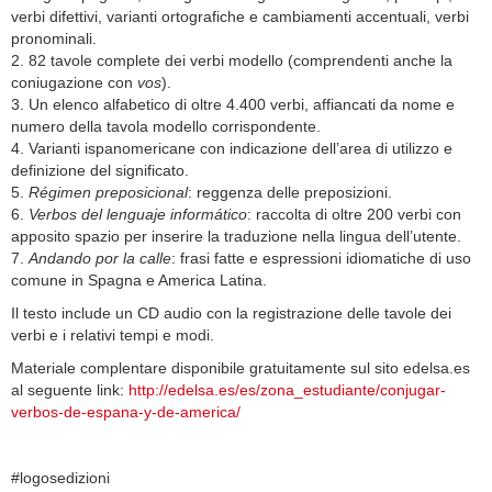
verbi difettivi, varianti ortografiche e cambiamenti accentuali, verbi
pronominali.
2. 82 tavole complete dei verbi modello (comprendenti anche la
coniugazione con
vos
).
3. Un elenco alfabetico di oltre 4.400 verbi, affiancati da nome e
numero della tavola modello corrispondente.
4. Varianti ispanomericane con indicazione dell’area di utilizzo e
definizione del significato.
5.
Régimen preposicional
: reggenza delle preposizioni.
6.
Verbos del lenguaje informático
: raccolta di oltre 200 verbi con
apposito spazio per inserire la traduzione nella lingua dell’utente.
7.
Andando por la calle
: frasi fatte e espressioni idiomatiche di uso
comune in Spagna e America Latina.
Il testo include un CD audio con la registrazione delle tavole dei
verbi e i relativi tempi e modi.
Materiale complentare disponibile gratuitamente sul sito edelsa.es
al seguente link:
http://edelsa.es/es/zona_estudiante/conjugar-
verbos-de-espana-y-de-america/
#logosedizioni