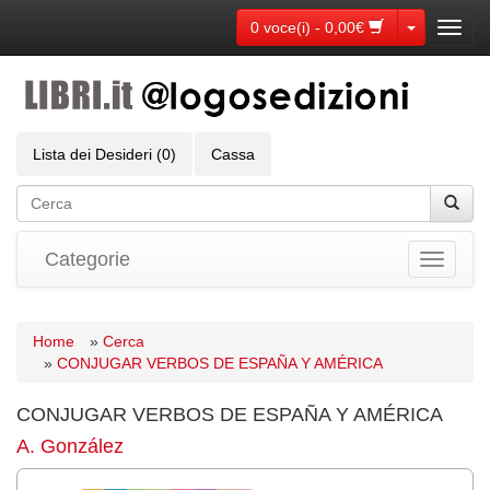
Toggle Dr
0 voce(i) - 0,00€
Toggl
navig
Lista dei Desideri (0)
Cassa
Categorie
Toggle
navigati
Home
»
Cerca
»
CONJUGAR VERBOS DE ESPAÑA Y AMÉRICA
CONJUGAR VERBOS DE ESPAÑA Y AMÉRICA
A. González