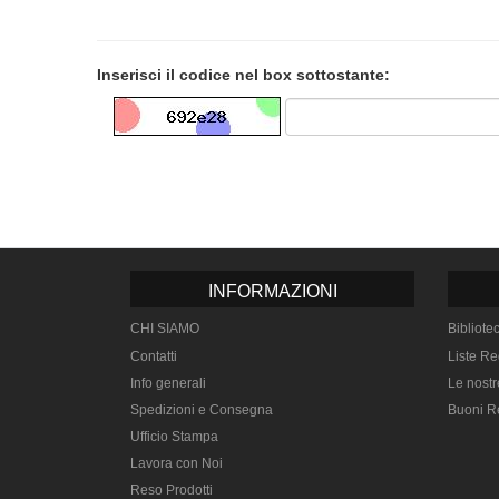
Inserisci il codice nel box sottostante:
INFORMAZIONI
CHI SIAMO
Bibliote
Contatti
Liste Re
Info generali
Le nostr
Spedizioni e Consegna
Buoni R
Ufficio Stampa
Lavora con Noi
Reso Prodotti