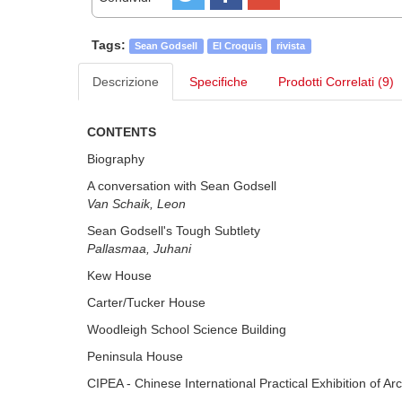
Tags:
Sean Godsell
El Croquis
rivista
Descrizione
Specifiche
Prodotti Correlati (9)
CONTENTS
Biography
A conversation with Sean Godsell
Van Schaik, Leon
Sean Godsell's Tough Subtlety
Pallasmaa, Juhani
Kew House
Carter/Tucker House
Woodleigh School Science Building
Peninsula House
CIPEA - Chinese International Practical Exhibition of Arc