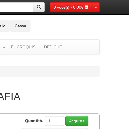
Toggle Dropdown
0 voce(i) - 0,00€
ello
Cassa
EL CROQUIS
DEDICHE
AFIA
Quantità: