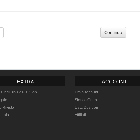
Continua
EXTRA
ACCOUNT
ca Inclusiva della Ciopi
Il mio account
galo
Storico Ordini
e Riviste
Lista Desideri
egalo
Affiliati