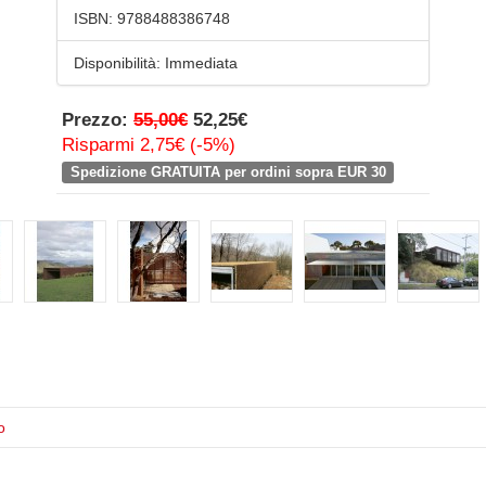
ISBN:
9788488386748
Disponibilità:
Immediata
Prezzo:
55,00€
52,25€
Risparmi 2,75€ (-5%)
Spedizione GRATUITA per ordini sopra EUR 30
o