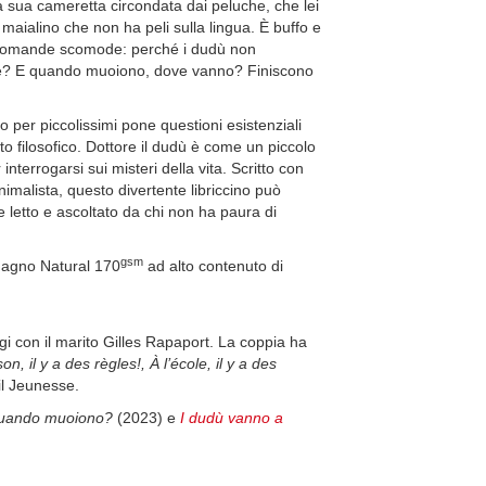
a sua cameretta circondata dai peluche, che lei
maialino che non ha peli sulla lingua. È buffo e
re domande scomode: perché i dudù non
e? E quando muoiono, dove vanno? Finiscono
o per piccolissimi pone questioni esistenziali
ito filosofico. Dottore il dudù è come un piccolo
nterrogarsi sui misteri della vita. Scritto con
nimalista, questo divertente libriccino può
letto e ascoltato da chi non ha paura di
gsm
 Magno Natural 170
ad alto contenuto di
rigi con il marito Gilles Rapaport. La coppia ha
on, il y a des règles!,
À l’école, il y a des
il Jeunesse.
quando muoiono?
(2023) e
I dudù vanno a