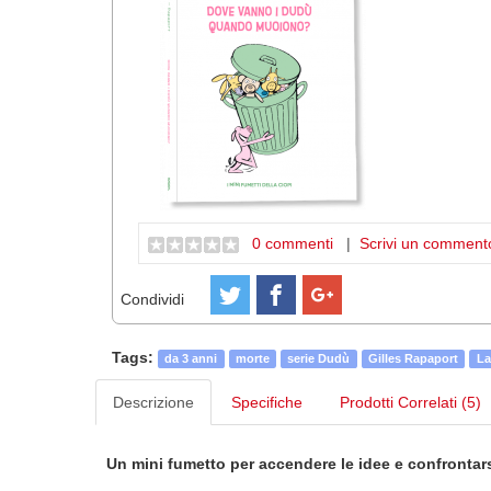
0 commenti
|
Scrivi un comment
Condividi
Tags:
da 3 anni
morte
serie Dudù
Gilles Rapaport
La
Descrizione
Specifiche
Prodotti Correlati (5)
Un mini fumetto per accendere le idee e confrontars