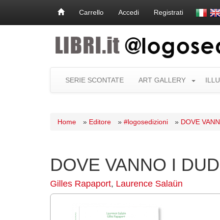
Carrello
Accedi
Registrati
SERIE SCONTATE
ART GALLERY
ILL
Home
»
Editore
»
#logosedizioni
»
DOVE VANN
DOVE VANNO I DU
Gilles Rapaport
,
Laurence Salaün