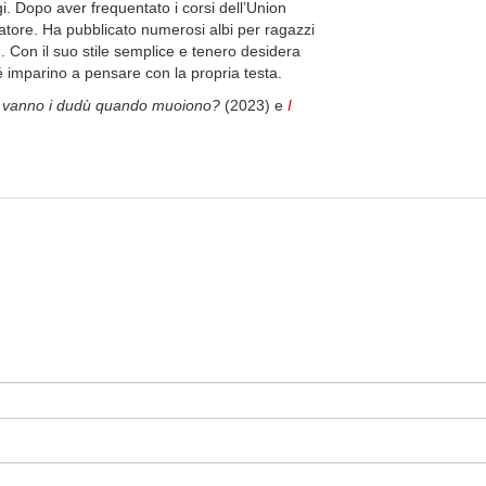
i. Dopo aver frequentato i corsi dell’Union
tratore. Ha pubblicato numerosi albi per ragazzi
h. Con il suo stile semplice e tenero desidera
hé imparino a pensare con la propria testa.
 vanno i dudù quando muoiono?
(2023) e
I