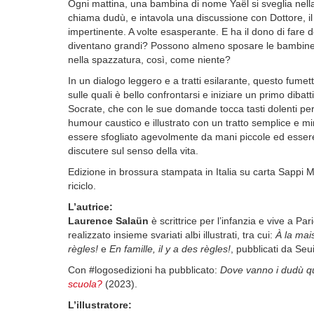
Ogni mattina, una bambina di nome Yaël si sveglia nell
chiama dudù, e intavola una discussione con Dottore, il 
impertinente. A volte esasperante. E ha il dono di fa
diventano grandi? Possono almeno sposare le bambin
nella spazzatura, così, come niente?
In un dialogo leggero e a tratti esilarante, questo fumett
sulle quali è bello confrontarsi e iniziare un primo dibatt
Socrate, che con le sue domande tocca tasti dolenti per i
humour caustico e illustrato con un tratto semplice e mi
essere sfogliato agevolmente da mani piccole ed essere 
discutere sul senso della vita.
Edizione in brossura stampata in Italia su carta Sappi
riciclo.
L’autrice:
Laurence Salaün
è scrittrice per l’infanzia e vive a Pa
realizzato insieme svariati albi illustrati, tra cui:
À la mais
règles!
e
En famille, il y a des règles!
, pubblicati da Seu
Con #logosedizioni ha pubblicato:
Dove vanno i dudù 
scuola?
(2023).
L’illustratore: