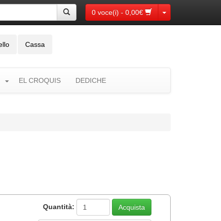
Toggle Dropdown
0 voce(i) - 0,00€
ello
Cassa
EL CROQUIS
DEDICHE
Quantità: