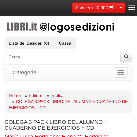
Toggle
0 voce(i) - 0,00€
To
na
Lista dei Desideri (0)
Cassa
Categorie
Toggle
navigati
Home
»
Editore
»
Edelsa
»
COLEGA 3 PACK LIBRO DEL ALUMNO + CUADERNO DE
EJERCICIOS + CD
COLEGA 3 PACK LIBRO DEL ALUMNO +
CUADERNO DE EJERCICIOS + CD
María Luisa Hortelano; Elena G. Hortelano