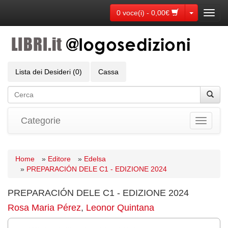
Toggle Dr
0 voce(i) - 0,00€
Toggl
navig
Lista dei Desideri (0)
Cassa
Categorie
Toggle
navigati
Home
»
Editore
»
Edelsa
»
PREPARACIÓN DELE C1 - EDIZIONE 2024
PREPARACIÓN DELE C1 - EDIZIONE 2024
Rosa Maria Pérez
,
Leonor Quintana