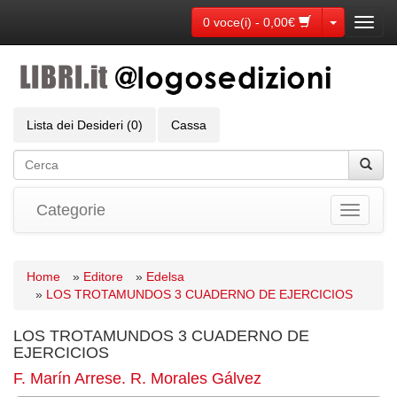
Toggle Dr
0 voce(i) - 0,00€
Toggl
navig
Lista dei Desideri (0)
Cassa
Categorie
Toggle
navigati
Home
»
Editore
»
Edelsa
»
LOS TROTAMUNDOS 3 CUADERNO DE EJERCICIOS
LOS TROTAMUNDOS 3 CUADERNO DE
EJERCICIOS
F. Marín Arrese. R. Morales Gálvez