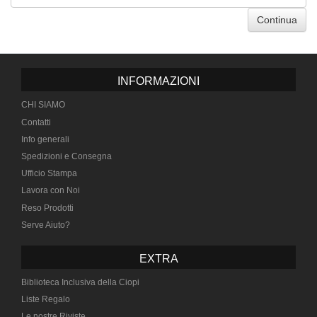
Continua
INFORMAZIONI
CHI SIAMO
Contatti
Info generali
Spedizioni e Consegna
Ufficio Stampa
Lavora con Noi
Reso Prodotti
Serve Aiuto?
EXTRA
Biblioteca Inclusiva della Ciopi
Liste Regalo
Le nostre Riviste