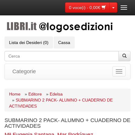
Toggle Dr
0 voce(i) - 0,00€
Toggl
navig
Lista dei Desideri (0)
Cassa
Categorie
Toggle
navigati
Home
»
Editore
»
Edelsa
»
SUBMARINO 2 PACK- ALUMNO + CUADERNO DE
ACTIVIDADES
SUBMARINO 2 PACK- ALUMNO + CUADERNO DE
ACTIVIDADES
Mª Eugenia Santana
,
Mar Rodríguez