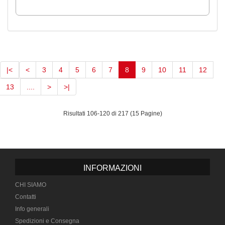
(current)
|<
<
3
4
5
6
7
8
9
10
11
12
13
....
>
>|
Risultati 106-120 di 217 (15 Pagine)
INFORMAZIONI
CHI SIAMO
Contatti
Info generali
Spedizioni e Consegna