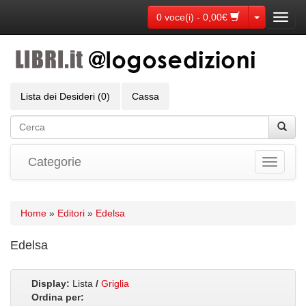
Toggle Dr
0 voce(i) - 0,00€
Toggl
navig
Lista dei Desideri (0)
Cassa
Categorie
Toggle
navigati
Home
»
Editori
»
Edelsa
Edelsa
Display:
Lista
/
Griglia
Ordina per: