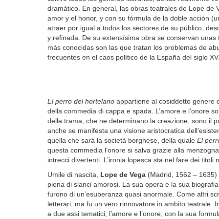
dramático. En general, las obras teatrales de Lope de V
amor y el honor, y con su fórmula de la doble acción (u
atraer por igual a todos los sectores de su público, desd
y refinada. De su extensísima obra se conservan unas t
más conocidas son las que tratan los problemas de abu
frecuentes en el caos político de la España del siglo XV
El perro del hortelano
appartiene al cosiddetto genere 
della commedia di cappa e spada. L’amore e l’onore son
della trama, che ne determinano la creazione, sono il po
anche se manifesta una visione aristocratica dell’esisten
quella che sarà la società borghese, della quale
El perr
questa commedia l’onore si salva grazie alla menzogna,
intrecci divertenti. L’ironia lopesca sta nel fare dei titol
Umile di nascita,
Lope de Vega
(Madrid, 1562 – 1635) 
piena di slanci amorosi. La sua opera e la sua biograf
furono di un’esuberanza quasi anormale. Come altri scritt
letterari, ma fu un vero rinnovatore in ambito teatrale. 
a due assi tematici, l’amore e l’onore; con la sua formul