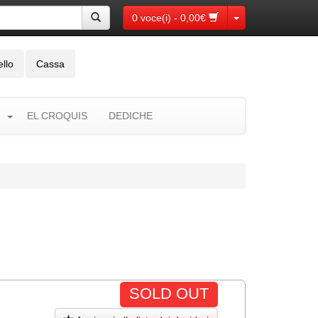
Toggle Dropdown
0 voce(i) - 0,00€
ello
Cassa
EL CROQUIS
DEDICHE
SOLD OUT