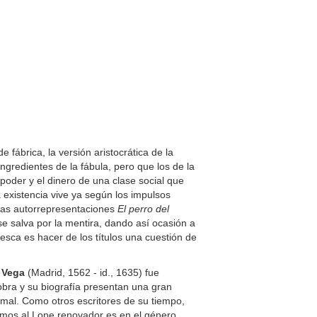
fábrica, la versión aristocrática de la
ngredientes de la fábula, pero que los de la
poder y el dinero de una clase social que
a existencia vive ya según los impulsos
uyas autorrepresentaciones
El perro del
e salva por la mentira, dando así ocasión a
pesca es hacer de los títulos una cuestión de
 Vega
(Madrid, 1562 - id., 1635) fue
bra y su biografía presentan una gran
mal. Como otros escritores de su tiempo,
vemos al Lope renovador es en el género