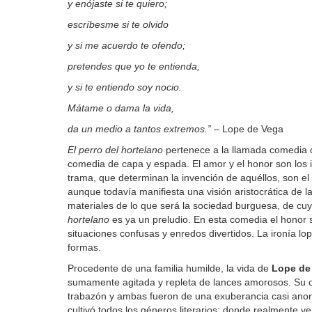
y enójaste si te quiero;
escríbesme si te olvido
y si me acuerdo te ofendo;
pretendes que yo te entienda,
y si te entiendo soy nocio.
Mátame o dama la vida,
da un medio a tantos extremos.”
– Lope de Vega
El perro del hortelano
pertenece a la llamada comedia de 
comedia de capa y espada. El amor y el honor son los i
trama, que determinan la invención de aquéllos, son el 
aunque todavía manifiesta una visión aristocrática de l
materiales de lo que será la sociedad burguesa, de c
hortelano
es ya un preludio. En esta comedia el honor s
situaciones confusas y enredos divertidos. La ironía lo
formas.
Procedente de una familia humilde, la vida de
Lope de
sumamente agitada y repleta de lances amorosos. Su o
trabazón y ambas fueron de una exuberancia casi anor
cultivó todos los géneros literarios; donde realmente 