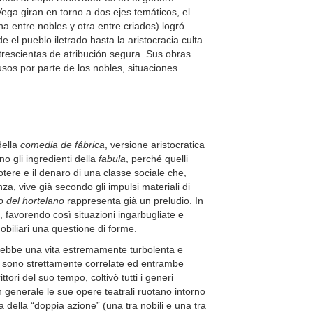
ega giran en torno a dos ejes temáticos, el
na entre nobles y otra entre criados) logró
e el pueblo iletrado hasta la aristocracia culta
rescientas de atribución segura. Sus obras
sos por parte de los nobles, situaciones
.
della
comedia de fábrica
, versione aristocratica
o gli ingredienti della
fabula
, perché quelli
tere e il denaro di una classe sociale che,
za, vive già secondo gli impulsi materiali di
o del hortelano
rappresenta già un preludio. In
 favorendo così situazioni ingarbugliate e
i nobiliari una questione di forme.
ebbe una vita estremamente turbolenta e
ia sono strettamente correlate ed entrambe
ori del suo tempo, coltivò tutti i generi
In generale le sue opere teatrali ruotano intorno
a della “doppia azione” (una tra nobili e una tra