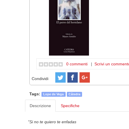
0 commenti
|
Scrivi un comment
Condividi
Tags:
Lope de Vega
Cátedra
Descrizione
Specifiche
“Si no te quiero te enfadas