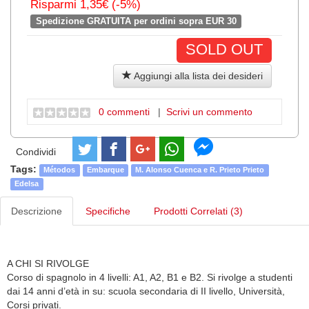
Risparmi 1,35€ (-5%)
Spedizione GRATUITA per ordini sopra EUR 30
SOLD OUT
Aggiungi alla lista dei desideri
0 commenti
|
Scrivi un commento
Condividi
Tags:
Métodos
Embarque
M. Alonso Cuenca e R. Prieto Prieto
Edelsa
Descrizione
Specifiche
Prodotti Correlati (3)
A CHI SI RIVOLGE
Corso di spagnolo in 4 livelli: A1, A2, B1 e B2. Si rivolge a studenti
dai 14 anni d’età in su: scuola secondaria di II livello, Università,
Corsi privati.