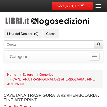
Toggle Dr
0 voce(i) - 0,00€
Toggl
navig
Lista dei Desideri (0)
Cassa
Categorie
Toggle
navigati
Home
»
Editore
»
Generico
»
CAYETANA TRASFIGURATA #2 #HERBOLARIA . FINE
ART PRINT
CAYETANA TRASFIGURATA #2 #HERBOLARIA .
FINE ART PRINT
Claudio Romo