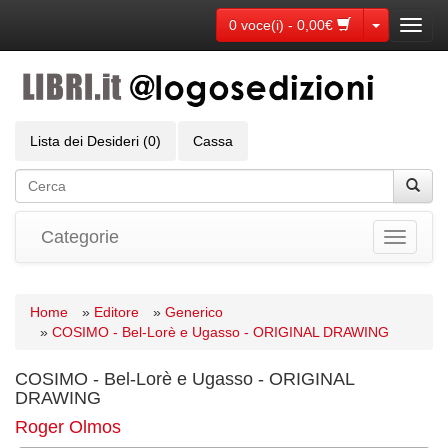
Toggle Dr
0 voce(i) - 0,00€
Toggl
navig
Lista dei Desideri (0)
Cassa
Categorie
Toggle
navigati
Home
»
Editore
»
Generico
»
COSIMO - Bel-Lorè e Ugasso - ORIGINAL DRAWING
COSIMO - Bel-Lorè e Ugasso - ORIGINAL
DRAWING
Roger Olmos