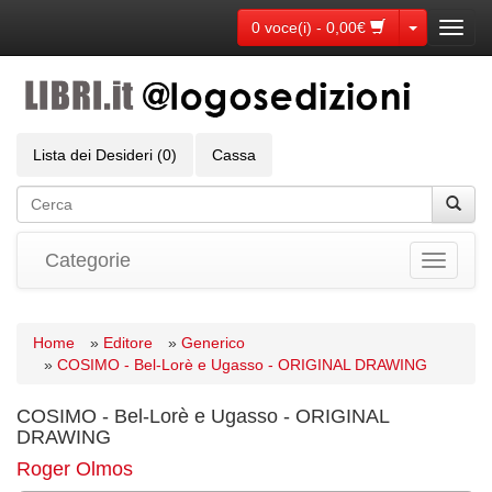
Toggle Dr
0 voce(i) - 0,00€
Toggl
navig
Lista dei Desideri (0)
Cassa
Categorie
Toggle
navigati
Home
»
Editore
»
Generico
»
COSIMO - Bel-Lorè e Ugasso - ORIGINAL DRAWING
COSIMO - Bel-Lorè e Ugasso - ORIGINAL
DRAWING
Roger Olmos