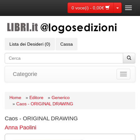
Toggle Dr
0 voce(i) - 0,00€
Toggl
navig
Lista dei Desideri (0)
Cassa
Categorie
Toggle
navigati
Home
»
Editore
»
Generico
»
Caos - ORIGINAL DRAWING
Caos - ORIGINAL DRAWING
Anna Paolini