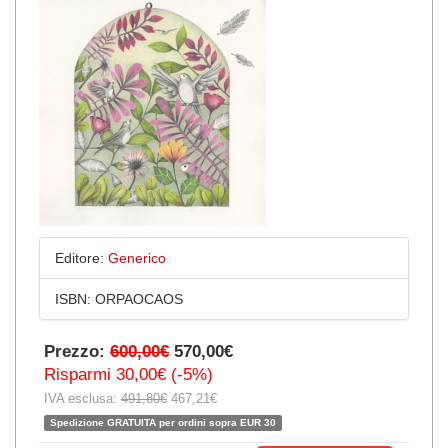
Editore:
Generico
ISBN:
ORPAOCAOS
Prezzo:
600,00€
570,00€
Risparmi 30,00€ (-5%)
IVA esclusa:
491,80€
467,21€
Spedizione GRATUITA per ordini sopra EUR 30