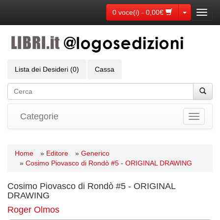
Toggle Dr
0 voce(i) - 0,00€
Toggl
navig
Lista dei Desideri (0)
Cassa
Categorie
Toggle
navigati
Home
»
Editore
»
Generico
»
Cosimo Piovasco di Rondò #5 - ORIGINAL DRAWING
Cosimo Piovasco di Rondò #5 - ORIGINAL
DRAWING
Roger Olmos