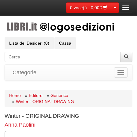
Toggle Dr
0 voce(i) - 0,00€
Toggl
navig
Lista dei Desideri (0)
Cassa
Categorie
Toggle
navigati
Home
»
Editore
»
Generico
»
Winter - ORIGINAL DRAWING
Winter - ORIGINAL DRAWING
Anna Paolini