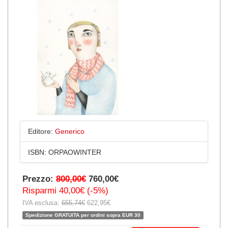
Editore:
Generico
ISBN:
ORPAOWINTER
Prezzo:
800,00€
760,00€
Risparmi 40,00€ (-5%)
IVA esclusa:
655,74€
622,95€
Spedizione GRATUITA per ordini sopra EUR 30