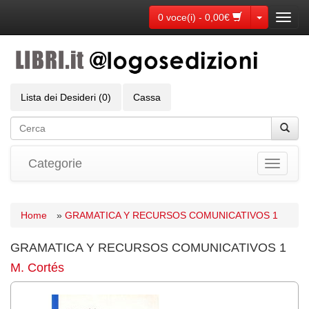
Toggle Dr
0 voce(i) - 0,00€
Toggl
navig
Lista dei Desideri (0)
Cassa
Categorie
Toggle
navigati
Home
»
GRAMATICA Y RECURSOS COMUNICATIVOS 1
GRAMATICA Y RECURSOS COMUNICATIVOS 1
M. Cortés