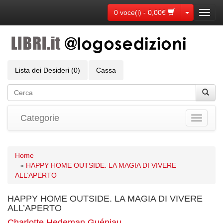
Toggle Dr
0 voce(i) - 0,00€
Toggl
navig
Lista dei Desideri (0)
Cassa
Categorie
Toggle
navigati
Home
»
HAPPY HOME OUTSIDE. LA MAGIA DI VIVERE
ALL’APERTO
HAPPY HOME OUTSIDE. LA MAGIA DI VIVERE
ALL’APERTO
Charlotte Hedeman Guéniau