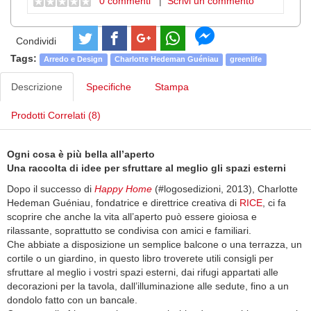
0 commenti
|
Scrivi un commento
Condividi
Tags:
Arredo e Design
Charlotte Hedeman Guéniau
greenlife
Descrizione
Specifiche
Stampa
Prodotti Correlati (8)
Ogni cosa è più bella all’aperto
Una raccolta di idee per sfruttare al meglio gli spazi esterni
Dopo il successo di
Happy Home
(#logosedizioni, 2013), Charlotte
Hedeman Guéniau, fondatrice e direttrice creativa di
RICE
, ci fa
scoprire che anche la vita all’aperto può essere gioiosa e
rilassante, soprattutto se condivisa con amici e familiari.
Che abbiate a disposizione un semplice balcone o una terrazza, un
cortile o un giardino, in questo libro troverete utili consigli per
sfruttare al meglio i vostri spazi esterni, dai rifugi appartati alle
decorazioni per la tavola, dall’illuminazione alle sedute, fino a un
dondolo fatto con un bancale.