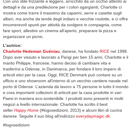
Con uno stile frizzante e leggero, arricchito da un occhio attento ai
dettagli e da una predilezione per i colori sgargianti, Charlotte ci
mostra come trarre il massimo da capanni, serre e casette sugli
alberi, ma anche da tende degli indiani e vecchie roulotte, e ci offre
innumerevoli spunti per attività da svolgere in compagnia, come
fare sport, allestire un cinema all’aperto, preparare la pizza e
organizzare un picnic.
L’autrice:
Charlotte Hedeman Guéniau
, danese, ha fondato
RICE
nel 1998.
Dopo aver vissuto e lavorato a Parigi per ben 15 anni, Charlotte e il
marito Philippe, francese, hanno deciso di cambiare vita e
trasferirsi a Odense, in Danimarca, per fondare il loro impero di
articoli etici per la casa. Oggi, RICE Denmark può contare su un
ufficio e uno showroom all’interno di un vecchio cantiere navale nel
porto di Odense. L’azienda dà lavoro a 75 persone in tutto il mondo
e crea importanti collezioni di articoli per la casa prodotte in vari
Paesi in maniera eco-sostenibile. I prodotti sono presenti in molti
negozi a livello internazionale. Charlotte ha scritto il best
seller
Happy Home
(#logosedizioni, 2013) e alcuni libri di cucina
danese. Seguite il suo blog all’indirizzo
everydaymagic.dk
.
#logosedizioni