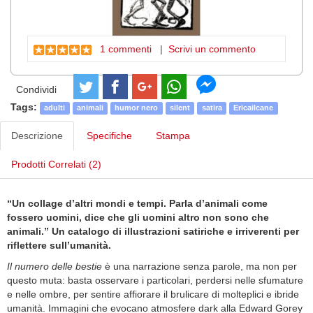
1 commenti
|
Scrivi un commento
Condividi
Tags:
adulti
animali
humor nero
silent
satira
Ericailcane
Descrizione
Specifiche
Stampa
Prodotti Correlati (2)
“Un collage d’altri mondi e tempi. Parla d’animali come
fossero uomini, dice che gli uomini altro non sono che
animali.” Un catalogo di illustrazioni satiriche e irriverenti per
riflettere sull’umanità.
Il numero delle bestie
è una narrazione senza parole, ma non per
questo muta: basta osservare i particolari, perdersi nelle sfumature
e nelle ombre, per sentire affiorare il brulicare di molteplici e ibride
umanità. Immagini che evocano atmosfere dark alla Edward Gorey