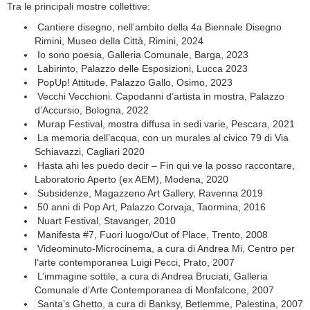
Tra le principali mostre collettive:
Cantiere disegno, nell’ambito della 4a Biennale Disegno
Rimini, Museo della Città, Rimini, 2024
Io sono poesia, Galleria Comunale, Barga, 2023
Labirinto, Palazzo delle Esposizioni, Lucca 2023
PopUp! Attitude, Palazzo Gallo, Osimo, 2023
Vecchi Vecchioni. Capodanni d’artista in mostra, Palazzo
d’Accursio, Bologna, 2022
Murap Festival, mostra diffusa in sedi varie, Pescara, 2021
La memoria dell’acqua, con un murales al civico 79 di Via
Schiavazzi, Cagliari 2020
Hasta ahi les puedo decir – Fin qui ve la posso raccontare,
Laboratorio Aperto (ex AEM), Modena, 2020
Subsidenze, Magazzeno Art Gallery, Ravenna 2019
50 anni di Pop Art, Palazzo Corvaja, Taormina, 2016
Nuart Festival, Stavanger, 2010
Manifesta #7, Fuori luogo/Out of Place, Trento, 2008
Videominuto-Microcinema, a cura di Andrea Mi, Centro per
l’arte contemporanea Luigi Pecci, Prato, 2007
L’immagine sottile, a cura di Andrea Bruciati, Galleria
Comunale d’Arte Contemporanea di Monfalcone, 2007
Santa’s Ghetto, a cura di Banksy, Betlemme, Palestina, 2007