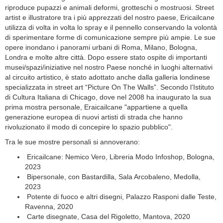
riproduce pupazzi e animali deformi, grotteschi o mostruosi. Street
artist e illustratore tra i più apprezzati del nostro paese, Ericailcane
utilizza di volta in volta lo spray e il pennello conservando la volontà
di sperimentare forme di comunicazione sempre più ampie. Le sue
opere inondano i panorami urbani di Roma, Milano, Bologna,
Londra e molte altre città. Dopo essere stato ospite di importanti
musei/spazi/iniziative nel nostro Paese nonché in luoghi alternativi
al circuito artistico, è stato adottato anche dalla galleria londinese
specializzata in street art “Picture On The Walls”. Secondo l’Istituto
di Cultura Italiana di Chicago, dove nel 2008 ha inaugurato la sua
prima mostra personale, Eraicailcane "appartiene a quella
generazione europea di nuovi artisti di strada che hanno
rivoluzionato il modo di concepire lo spazio pubblico".
Tra le sue mostre personali si annoverano:
Ericailcane: Nemico Vero, Libreria Modo Infoshop, Bologna,
2023
Bipersonale, con Bastardilla, Sala Arcobaleno, Medolla,
2023
Potente di fuoco e altri disegni, Palazzo Rasponi dalle Teste,
Ravenna, 2020
Carte disegnate, Casa del Rigoletto, Mantova, 2020