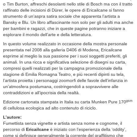
o Tim Burton, affreschi desolanti nello stile di Bosch ma con il tratto
raffinato delle incisioni di Dürer, le opere di Ericailcane si fanno
strumento di un’aspra satira sociale che apparenta l’artista a
Bansky e Blu. Un libro affascinante non solo per gli adulti ma anche
per bambini e ragazzi, che in queste pagine potranno iniziare a
esplorare il mondo dell’arte e della letteratura.
In questo volume realizzato in occasione della mostra personale
presentata nel 2008 alla galleria D406 di Modena, Ericailcane
esprime al meglio la sua passione per i suoi soggetti preferiti, gli
animali. In una ricca e significativa selezione di disegni su carta,
compresi quelli realizzati per la campagna promozionale della
stagione di Emilia Romagna Teatro, e più recenti dipinti su tela,
l’artista proietta i personaggi zoomorfi delle favole dell’infanzia in
un’atmosfera postumana, costringendoli a sopravvivere alle
contraddizioni e all’ipocrisia della realtà.
gsm
Edizione cartonata stampata in Italia su carta Munken Pure 170
di cellulosa ecologica ad alto contenuto di riciclo.
L’autore:
Fumettista senza vignette e artista senza nome e cognome, il
percorso di
Ericailcane
è iniziato con l’esperienza della ‘oddity’,
come si definisce generalmente la corrente del graffitismo che