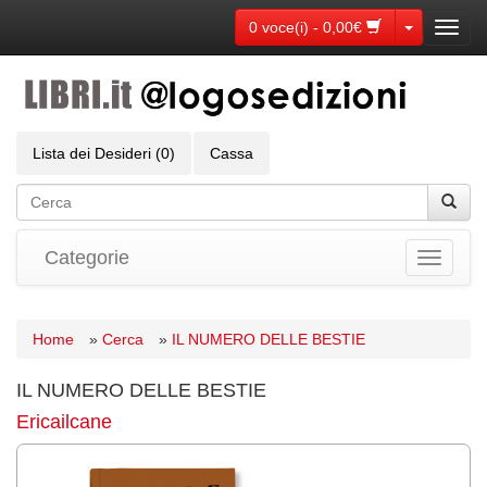
Toggle Dr
0 voce(i) - 0,00€
Toggl
navig
Lista dei Desideri (0)
Cassa
Categorie
Toggle
navigati
Home
»
Cerca
»
IL NUMERO DELLE BESTIE
IL NUMERO DELLE BESTIE
Ericailcane