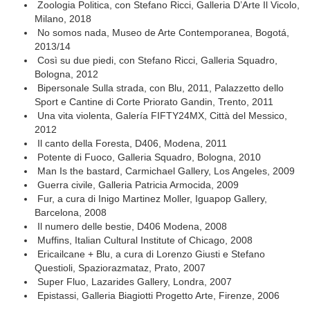
Zoologia Politica, con Stefano Ricci, Galleria D’Arte Il Vicolo,
Milano, 2018
No somos nada, Museo de Arte Contemporanea, Bogotá,
2013/14
Così su due piedi, con Stefano Ricci, Galleria Squadro,
Bologna, 2012
Bipersonale Sulla strada, con Blu, 2011, Palazzetto dello
Sport e Cantine di Corte Priorato Gandin, Trento, 2011
Una vita violenta, Galería FIFTY24MX, Città del Messico,
2012
Il canto della Foresta, D406, Modena, 2011
Potente di Fuoco, Galleria Squadro, Bologna, 2010
Man Is the bastard, Carmichael Gallery, Los Angeles, 2009
Guerra civile, Galleria Patricia Armocida, 2009
Fur, a cura di Inigo Martinez Moller, Iguapop Gallery,
Barcelona, 2008
Il numero delle bestie, D406 Modena, 2008
Muffins, Italian Cultural Institute of Chicago, 2008
Ericailcane + Blu, a cura di Lorenzo Giusti e Stefano
Questioli, Spaziorazmataz, Prato, 2007
Super Fluo, Lazarides Gallery, Londra, 2007
Epistassi, Galleria Biagiotti Progetto Arte, Firenze, 2006