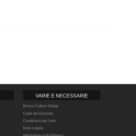
VARIE E NECESSARIE
Bonus Cultura 18app
Carta del Docente
Condizioni per l'uso
Nota Legale
Informativa sulla Privacy