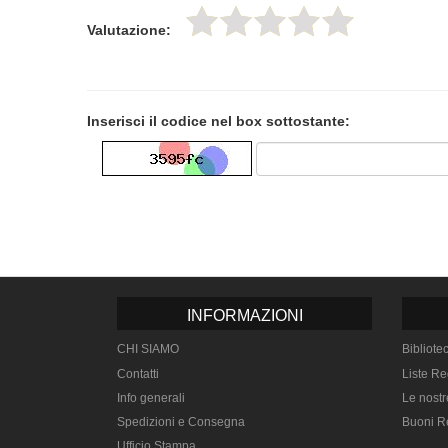
Valutazione:
Inserisci il codice nel box sottostante:
INFORMAZIONI
CHI SIAMO
Bibliote
Contatti
Liste Re
Info generali
Le nostr
Spedizioni e Consegna
Buoni R
Ufficio Stampa