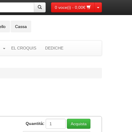
Toggle Dropdown
0 voce(i) - 0,00€
ello
Cassa
EL CROQUIS
DEDICHE
Quantità: