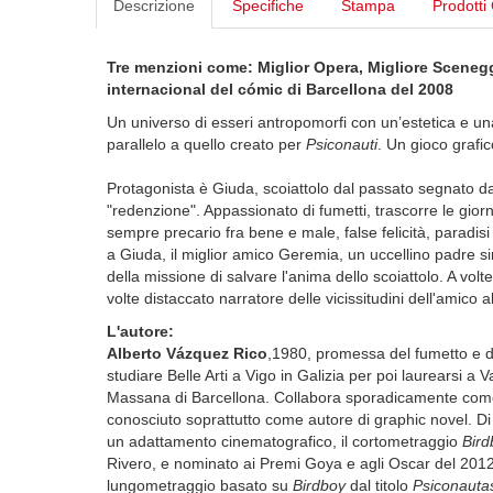
Descrizione
Specifiche
Stampa
Prodotti 
Tre menzioni come: Miglior Opera, Migliore Scenegg
internacional del cómic di Barcellona del 2008
Un universo di esseri antropomorfi con un’estetica e una
parallelo a quello creato per
Psiconauti
. Un gioco grafic
Protagonista è Giuda, scoiattolo dal passato segnato da 
"redenzione". Appassionato di fumetti, trascorre le giorn
sempre precario fra bene e male, false felicità, paradisi 
a Giuda, il miglior amico Geremia, un uccellino padre sin
della missione di salvare l'anima dello scoiattolo. A vol
volte distaccato narratore delle vicissitudini dell'amico a
L'autore:
Alberto Vázquez Rico
,1980, promessa del fumetto e d
studiare Belle Arti a Vigo in Galizia per poi laurearsi a V
Massana di Barcellona. Collabora sporadicamente come 
conosciuto soprattutto come autore di graphic novel. D
un adattamento cinematografico, il cortometraggio
Bird
Rivero, e nominato ai Premi Goya e agli Oscar del 201
lungometraggio basato su
Birdboy
dal titolo
Psiconautas