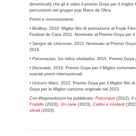
dimenticati) che gli è valso il premio Goya per il miglio
percussioni nel gruppo pop Mano de Obra.
Premi e riconoscimenti:
•
Birdboy
, 2010. Miglior film di animazione al Foyle Fil
Festival de Cans 2011. Nominato al Premio Goya per il 
•
Sangre de Unicornio
, 2013. Nominato al Premio Goya p
2015.
•
Psiconautas, los niños olvidados
, 2015. Premio Goya p
•
Decorado
, 2016. Premio Goya per il Miglior cortomet
svariati premi internazionali.
•
Unicorn Wars
, 2022. Premio Goya per il Miglior film 
Goya per la Miglior canzone originale nel 2023.
Con #logosedizioni ha pubblicato:
Psiconauti
(2012),
Il
Fratello
(2023),
Un cane
(2023),
Cattivi e contenti
(202
stivali
(2023).