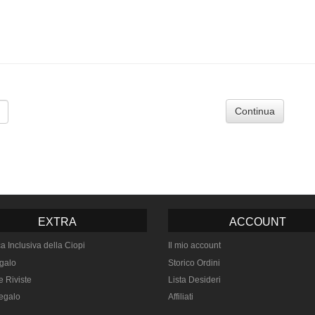
Continua
EXTRA
ACCOUNT
ca Inclusiva della Ciopi
Il mio account
galo
Storico Ordini
e Riviste
Lista Desideri
egalo
Affiliati