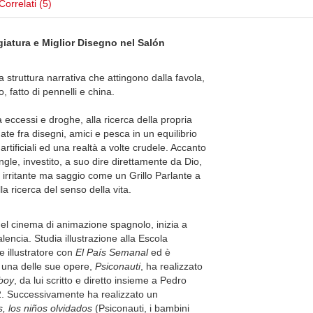
Correlati (5)
iatura e Miglior Disegno nel Salón
 struttura narrativa che attingono dalla favola,
o, fatto di pennelli e china.
eccessi e droghe, alla ricerca della propria
ate fra disegni, amici e pesca in un equilibrio
artificiali ed una realtà a volte crudele. Accanto
gle, investito, a suo dire direttamente da Dio,
te irritante ma saggio come un Grillo Parlante a
lla ricerca del senso della vita.
el cinema di animazione spagnolo, inizia a
alencia. Studia illustrazione alla Escola
illustratore con
El País Semanal
ed è
i una delle sue opere,
Psiconauti
, ha realizzato
boy
, da lui scritto e diretto insieme a Pedro
2. Successivamente ha realizzato un
, los niños olvidados
(Psiconauti, i bambini