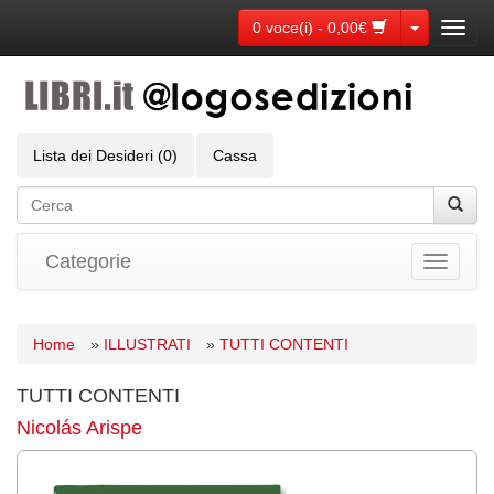
Toggle Dr
0 voce(i) - 0,00€
Toggl
navig
Lista dei Desideri (0)
Cassa
Categorie
Toggle
navigati
Home
»
ILLUSTRATI
»
TUTTI CONTENTI
TUTTI CONTENTI
Nicolás Arispe