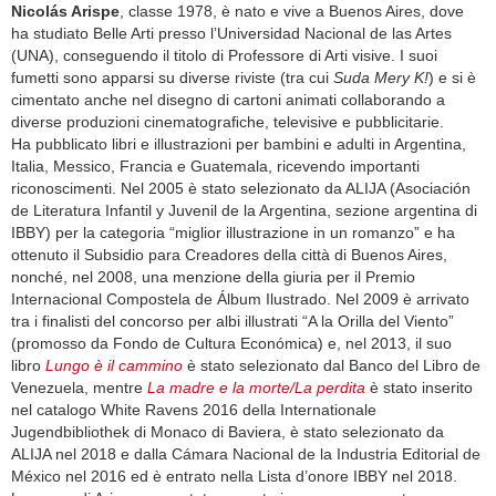
Nicolás Arispe
, classe 1978, è nato e vive a Buenos Aires, dove
ha studiato Belle Arti presso l’Universidad Nacional de las Artes
(UNA), conseguendo il titolo di Professore di Arti visive. I suoi
fumetti sono apparsi su diverse riviste (tra cui
Suda Mery K!
) e si è
cimentato anche nel disegno di cartoni animati collaborando a
diverse produzioni cinematograﬁche, televisive e pubblicitarie.
Ha pubblicato libri e illustrazioni per bambini e adulti in Argentina,
Italia, Messico, Francia e Guatemala, ricevendo importanti
riconoscimenti. Nel 2005 è stato selezionato da ALIJA (Asociación
de Literatura Infantil y Juvenil de la Argentina, sezione argentina di
IBBY) per la categoria “miglior illustrazione in un romanzo” e ha
ottenuto il Subsidio para Creadores della città di Buenos Aires,
nonché, nel 2008, una menzione della giuria per il Premio
Internacional Compostela de Álbum Ilustrado. Nel 2009 è arrivato
tra i finalisti del concorso per albi illustrati “A la Orilla del Viento”
(promosso da Fondo de Cultura Económica) e, nel 2013, il suo
libro
Lungo è il cammino
è stato selezionato dal Banco del Libro de
Venezuela, mentre
La madre e la morte/La perdita
è stato inserito
nel catalogo White Ravens 2016 della Internationale
Jugendbibliothek di Monaco di Baviera, è stato selezionato da
ALIJA nel 2018 e dalla Cámara Nacional de la Industria Editorial de
México nel 2016 ed è entrato nella Lista d’onore IBBY nel 2018.