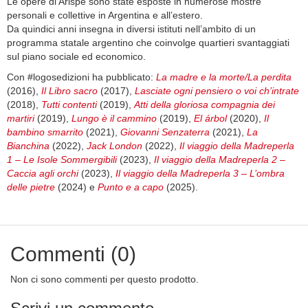
Le opere di Arispe sono state esposte in numerose mostre
personali e collettive in Argentina e all’estero.
Da quindici anni insegna in diversi istituti nell’ambito di un
programma statale argentino che coinvolge quartieri svantaggiati
sul piano sociale ed economico.
Con #logosedizioni ha pubblicato:
La madre e la morte/La perdita
(2016),
Il Libro sacro
(2017),
Lasciate ogni pensiero o voi ch’intrate
(2018),
Tutti contenti
(2019),
Atti della gloriosa compagnia dei
martiri
(2019),
Lungo è il cammino
(2019),
El árbol
(2020),
Il
bambino smarrito
(2021),
Giovanni Senzaterra
(2021),
La
Bianchina
(2022),
Jack London
(2022),
Il viaggio della Madreperla
1 – Le Isole Sommergibili
(2023),
Il viaggio della Madreperla 2 –
Caccia agli orchi
(2023),
Il viaggio della Madreperla 3 – L’ombra
delle pietre
(2024) e
Punto e a capo
(2025).
Commenti (0)
Non ci sono commenti per questo prodotto.