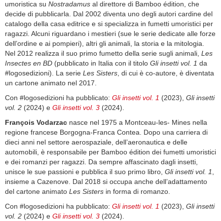
umoristica su
Nostradamus
al direttore di Bamboo édition, che
decide di pubblicarla. Dal 2002 diventa uno degli autori cardine del
catalogo della casa editrice e si specializza in fumetti umoristici per
ragazzi. Alcuni riguardano i mestieri (sue le serie dedicate alle forze
dell’ordine e ai pompieri), altri gli animali, la storia e la mitologia.
Nel 2012 realizza il suo primo fumetto della serie sugli animali,
Les
Insectes en BD
(pubblicato in Italia con il titolo
Gli insetti vol. 1
da
#logosedizioni). La serie
Les Sisters
, di cui è co-autore, è diventata
un cartone animato nel 2017.
Con #logosedizioni ha pubblicato:
Gli insetti vol. 1
(2023),
Gli insetti
vol. 2
(2024) e
Gli insetti vol. 3
(2024).
François Vodarzac
nasce nel 1975 a Montceau-les- Mines nella
regione francese Borgogna-Franca Contea. Dopo una carriera di
dieci anni nel settore aerospaziale, dell’aeronautica e delle
automobili, è responsabile per Bamboo édition dei fumetti umoristici
e dei romanzi per ragazzi. Da sempre affascinato dagli insetti,
unisce le sue passioni e pubblica il suo primo libro,
Gli insetti vol. 1
,
insieme a Cazenove. Dal 2018 si occupa anche dell’adattamento
del cartone animato
Les Sisters
in forma di romanzo.
Con #logosedizioni ha pubblicato:
Gli insetti vol. 1
(2023),
Gli insetti
vol. 2
(2024) e
Gli insetti vol. 3
(2024).