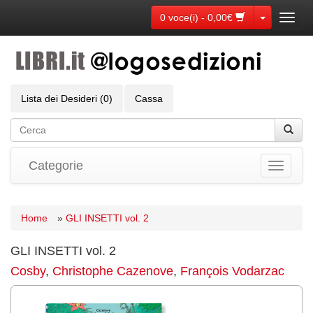
Toggle Dr
0 voce(i) - 0,00€
Toggl
navig
Lista dei Desideri (0)
Cassa
Categorie
Toggle
navigati
Home
»
GLI INSETTI vol. 2
GLI INSETTI vol. 2
Cosby
,
Christophe Cazenove
,
François Vodarzac