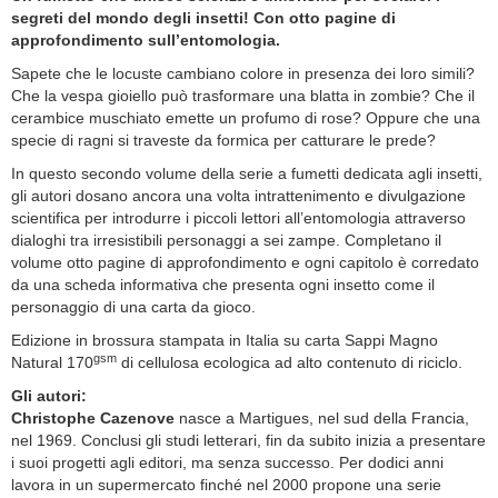
segreti del mondo degli insetti! Con otto pagine di
approfondimento sull’entomologia.
Sapete che le locuste cambiano colore in presenza dei loro simili?
Che la vespa gioiello può trasformare una blatta in zombie? Che il
cerambice muschiato emette un profumo di rose? Oppure che una
specie di ragni si traveste da formica per catturare le prede?
In questo secondo volume della serie a fumetti dedicata agli insetti,
gli autori dosano ancora una volta intrattenimento e divulgazione
scientifica per introdurre i piccoli lettori all’entomologia attraverso
dialoghi tra irresistibili personaggi a sei zampe. Completano il
volume otto pagine di approfondimento e ogni capitolo è corredato
da una scheda informativa che presenta ogni insetto come il
personaggio di una carta da gioco.
Edizione in brossura stampata in Italia su carta Sappi Magno
gsm
Natural 170
di cellulosa ecologica ad alto contenuto di riciclo.
Gli autori:
Christophe Cazenove
nasce a Martigues, nel sud della Francia,
nel 1969. Conclusi gli studi letterari, fin da subito inizia a presentare
i suoi progetti agli editori, ma senza successo. Per dodici anni
lavora in un supermercato finché nel 2000 propone una serie