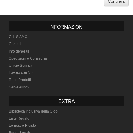
Continua
INFORMAZIONI
CHI SIAMO
Contatti
Info generali
Spedizioni e Consegna
Ufficio Stampa
Lavora con Noi
Reso Prodotti
Serve Aiuto?
EXTRA
Biblioteca Inclusiva della Ciopi
Liste Regalo
Le nostre Riviste
Buoni Regalo