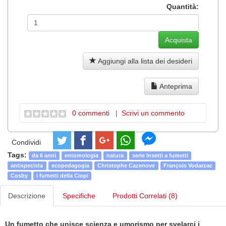
Quantità:
Aggiungi alla lista dei desideri
Anteprima
0 commenti
|
Scrivi un commento
Condividi
Tags:
da 6 anni
entomologia
natura
serie Insetti a fumetti
antispecista
ecopedagogia
Christophe Cazenove
François Vodarzac
Cosby
i fumetti della Ciopi
Descrizione
Specifiche
Prodotti Correlati (8)
Un fumetto che unisce scienza e umorismo per svelarci i