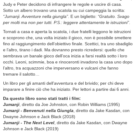
Judy e Peter decidono di infrangere le regole e uscire di casa.
Sotto un albero trovano una scatola su cui campeggia la scritta:
“Jumanji. Avventure nella giungla”
. E un biglietto:
“Gratuito. Svago
per molti ma non per tutti. P.S.: leggere attentamente le istruzioni”
.
Tornati a casa e aperta la scatola, i due fratelli leggono le istruzioni
e scoprono che, una volta iniziato il gioco, non è possibile smettere
fino al raggiungimento dell’obiettivo finale. Scettici, tra uno sbadiglio
e l’altro, tirano i dadi. Ma dovranno presto ricredersi: quello che
sembrava un banale gioco dell’oca inizia a farsi realtà sotto i loro
occhi. Leoni, scimmie, boa e rinoceronti invadono la casa uno dopo
l’altro, tra acquazzoni che imperversano e vulcani che fanno
tremare il salotto…
Un libro per gli amanti dell’avventura e del brivido; per chi deve
imparare a finire ciò che ha iniziato. Per lettori a partire dai 6 anni.
Da questo libro sono stati tratti i film:
Jumanji
, diretto da Joe Johnston, con Robin Williams (1995)
Jumanji - Benvenuti nella Giungla
, diretto da Jake Kasdan, con
Dwayne Johnson e Jack Black (2018)
Jumanji - The Next Level
, diretto da Jake Kasdan, con Dwayne
Johnson e Jack Black (2019)