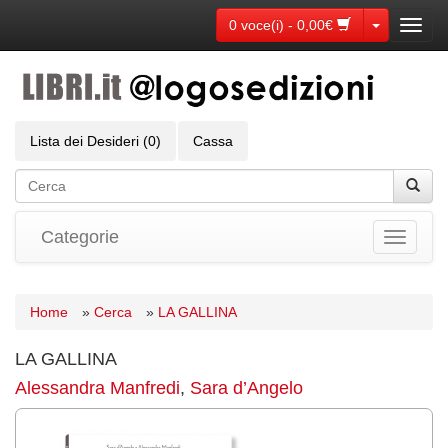
Toggle Dr
0 voce(i) - 0,00€
Toggl
navig
Lista dei Desideri (0)
Cassa
Categorie
Toggle
navigati
Home
»
Cerca
»
LA GALLINA
LA GALLINA
Alessandra Manfredi
,
Sara d’Angelo