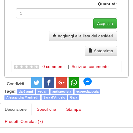
Quantità:
Aggiungi alla lista dei desideri
Anteprima
0 commenti
|
Scrivi un commento
Condividi
Tags:
da 6 anni
vegan
antispecista
ecopedagogia
Alessandra Manfredi
Sara d’Angelo
Gaia
Descrizione
Specifiche
Stampa
Prodotti Correlati (7)