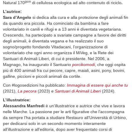
gsm
Natural 170
di cellulosa ecologica ad alto contenuto di riciclo
.
L’autrice:
Sara d’Angelo
si dedica alla cura e alla protezione degli animali fin
da quando era piccola. Ha cominciato da bambina a fare
volontariato in canili e rifugi e a 13 anni è diventata vegetariana.
Crescendo, ha partecipato a svariate campagne a favore dei diritti
degli animali, è diventata vegana e ha realizzato il suo
sogno/progetto fondando Vitadacani, l’organizzazione di
volontariato che ogni anno organizza il MiVeg, e la Rete dei
Santuari di Animali Liberi, di cui è presidente. Nel 2006, a
Magnago, ha inaugurato il Santuario
porcikomodi
, che oggi ospita
più di 400 animali fra cui pecore, capre, maiali, asini, pony, bovini,
galline, piccioni e piccoli animali da cortile.
Con #logosedizioni ha pubblicato:
Immagina di essere qui anche tu
(2021),
La pecora
(2023) e
Santuari di Animali Liberi
(2024).
L’illustratrice:
Alessandra Manfredi
è un’illustratrice e autrice che vive e lavora
nelle Marche. La passione per le arti figurative che l’accompagna
da sempre l’ha portata a studiare Restauro all’Università di Urbino,
per dedicarsi solo in un secondo momento interamente
all’illustrazione e all'editoria, dopo aver frequentato corsi di