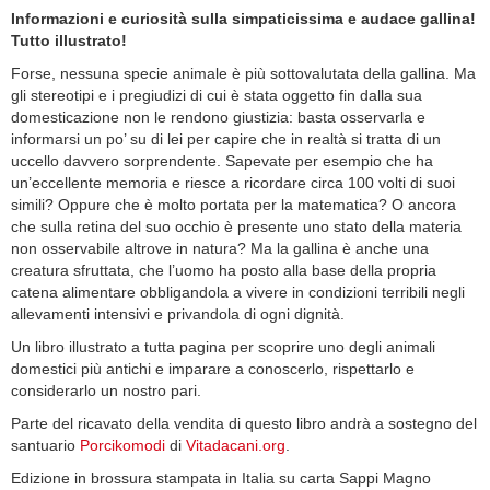
Informazioni e curiosità sulla simpaticissima e audace gallina!
Tutto illustrato!
Forse, nessuna specie animale è più sottovalutata della gallina. Ma
gli stereotipi e i pregiudizi di cui è stata oggetto fin dalla sua
domesticazione non le rendono giustizia: basta osservarla e
informarsi un po’ su di lei per capire che in realtà si tratta di un
uccello davvero sorprendente. Sapevate per esempio che ha
un’eccellente memoria e riesce a ricordare circa 100 volti di suoi
simili? Oppure che è molto portata per la matematica? O ancora
che sulla retina del suo occhio è presente uno stato della materia
non osservabile altrove in natura? Ma la gallina è anche una
creatura sfruttata, che l’uomo ha posto alla base della propria
catena alimentare obbligandola a vivere in condizioni terribili negli
allevamenti intensivi e privandola di ogni dignità.
Un libro illustrato a tutta pagina per scoprire uno degli animali
domestici più antichi e imparare a conoscerlo, rispettarlo e
considerarlo un nostro pari.
Parte del ricavato della vendita di questo libro andrà a sostegno del
santuario
Porcikomodi
di
Vitadacani.org
.
Edizione in brossura stampata in Italia su carta Sappi Magno