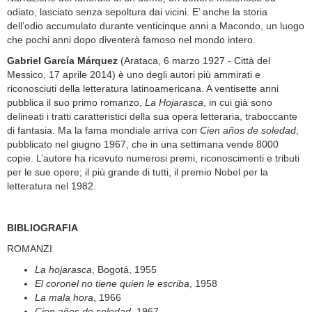
odiato, lasciato senza sepoltura dai vicini. E’ anche la storia
dell’odio accumulato durante venticinque anni a Macondo, un luogo
che pochi anni dopo diventerà famoso nel mondo intero.
Gabriel García Márquez
(Arataca, 6 marzo 1927 - Città del
Messico, 17 aprile 2014) è uno degli autori più ammirati e
riconosciuti della letteratura latinoamericana. A ventisette anni
pubblica il suo primo romanzo,
La Hojarasca
, in cui già sono
delineati i tratti caratteristici della sua opera letteraria, traboccante
di fantasia. Ma la fama mondiale arriva con
Cien años de soledad
,
pubblicato nel giugno 1967, che in una settimana vende 8000
copie. L’autore ha ricevuto numerosi premi, riconoscimenti e tributi
per le sue opere; il più grande di tutti, il premio Nobel per la
letteratura nel 1982.
BIBLIOGRAFIA
ROMANZI
La hojarasca
, Bogotá, 1955
El coronel no tiene quien le escriba
, 1958
La mala hora
, 1966
Cien años de soledad
, 1967