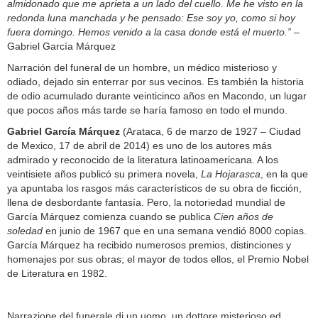
almidonado que me aprieta a un lado del cuello. Me he visto en la
redonda luna manchada y he pensado: Ese soy yo, como si hoy
fuera domingo. Hemos venido a la casa donde está el muerto.
”
–
Gabriel García Márquez
Narración del funeral de un hombre, un médico misterioso y
odiado, dejado sin enterrar por sus vecinos. Es también la historia
de odio acumulado durante veinticinco años en Macondo, un lugar
que pocos años más tarde se haría famoso en todo el mundo.
Gabriel Garc
í
a M
á
rquez
(Arataca, 6 de marzo de 1927 – Ciudad
de Mexico, 17 de abril de 2014) es uno de los autores más
admirado y reconocido de la literatura latinoamericana. A los
veintisiete años publicó su primera novela,
La Hojarasca
, en la que
ya apuntaba los rasgos más característicos de su obra de ficción,
llena de desbordante fantasía. Pero, la notoriedad mundial de
García Márquez comienza cuando se publica
Cien años de
soledad
en junio de 1967 que en una semana vendió 8000 copias.
García Márquez ha recibido numerosos premios, distinciones y
homenajes por sus obras; el mayor de todos ellos, el Premio Nobel
de Literatura en 1982.
Narrazione del funerale di un uomo, un dottore misterioso ed