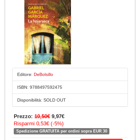
Editore:
DeBolsillo
ISBN:
9788497592475
Disponibilità:
SOLD OUT
Prezzo:
10,50€
9,97€
Risparmi 0,53€ (-5%)
Spedizione GRATUITA per ordini sopra EUR 30