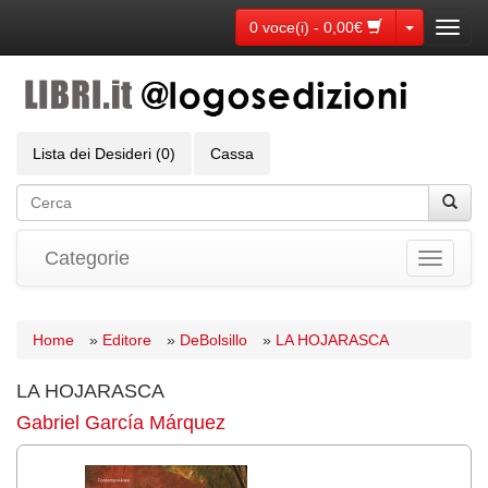
Toggle Dr
0 voce(i) - 0,00€
Toggl
navig
Lista dei Desideri (0)
Cassa
Categorie
Toggle
navigati
Home
»
Editore
»
DeBolsillo
»
LA HOJARASCA
LA HOJARASCA
Gabriel García Márquez